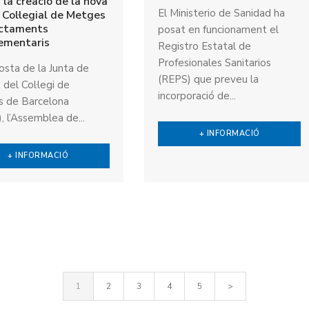
 la creació de la nova
El Ministerio de Sanidad ha
 Col·legial de Metges
actaments
posat en funcionament el
ementaris
Registro Estatal de
Profesionales Sanitarios
osta de la Junta de
(REPS) que preveu la
del Col·legi de
incorporació de...
 de Barcelona
 l’Assemblea de...
+ INFORMACIÓ
+ INFORMACIÓ
1
2
3
4
5
>