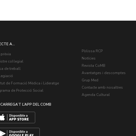
ECTE A...
Pòlissa RCP
 prèvia
Notícies
stre col·legial
Revista CoMB
a de treball
Avantatges i descomptes
legiació
Grup Med
itut de Formació Mèdica i Lideratge
Contacte amb nosaltres
grama de Protecció Social
Agenda Cultural
CARREGA’T L’APP DEL COMB