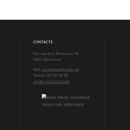
CONTACTE
Passeig de la Bonanova, 47
08017 Barcelona
Mail:
col.metges
Teléfon: 93 567 88 88
VEURE DELEGACIONS