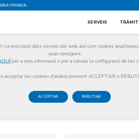
ÀREA PRIVADA
SERVEIS
TRÀMIT
i la prestació dels serveis del web així com cookies analítiqu
quan navegues.
AQUÍ
per a mes informació o per a canviar la configuració de les 
s acceptar les cookies d’anàlisi prement ACCEPTAR o REBU
ACCEPTAR
REBUTJAR