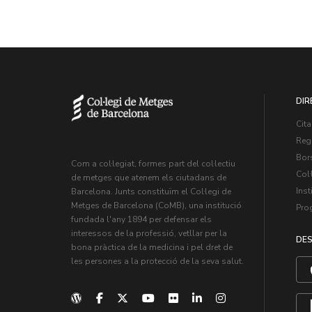
DIR
Cita
Regi
Bors
Com a col·legiat, formes part del col·lectiu
Col·
de metges que atenem els ciutadans de
Inst
Barcelona. Junts constituïm el Col·legi de
Metges de Barcelona (CoMB), una institució
Pro
fundada l'any 1894 per defensar els
interessos de la professió, vetllar per la
DES
bona pràctica de la medicina i pel dret de
les persones a la protecció de la seva salut.