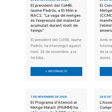
El president del CoMB,
El Con
Jaume Padrós, a El Món a
Metge
RAC1: “La vaga de metges
(CCMC)
és l’expressió del malestar
manife
acumulat durant molt de
l’elimi
temps”
envers
El president del CoMB, Jaume
Amb mo
Padrós, ha intervingut aquest
Interna
matí, 26 de novembre, a la
de la v
tertúlia...
dones, 
+ INFORMACIÓ
7 DE NOVEMBRE DE 2018
26 D’OC
El Programa d'Atenció al
L’Ass
Metge Malalt (PAIMM) ha
Compr