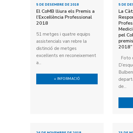
5 DE DESEMBRE DE 2018
5 DE DE
El CoMB lliura els Premis a
La Cà
l’Excel·lència Professional
Respon
2018
Profes
Medici
51 metges i quatre equips
pel Co
premis
assistencials van rebre la
2018” 
distinció de metges
excel·lents en reconeixement
Foto d
a...
D’esque
Bulbena
depart
+ INFORMACIÓ
de...
26 DE NOVEMBRE DE 2018
23 DE N