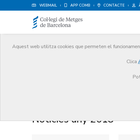
WEBMAIL
APP COMB
CONTACTE
Aquest web utilitza cookies que permeten el funcionament 
Notícies
Clica
Comunicació
Notícies
Pot
Notícies any 2018