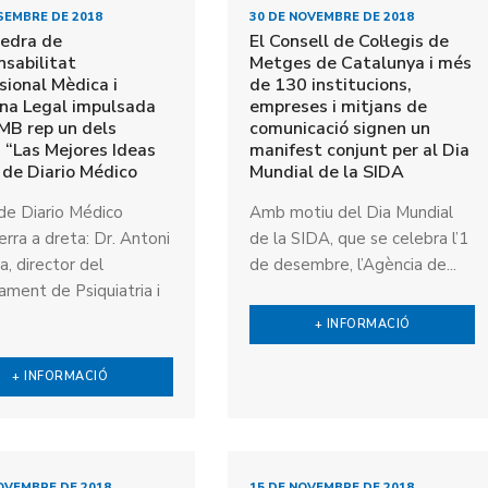
SEMBRE DE 2018
30 DE NOVEMBRE DE 2018
tedra de
El Consell de Col·legis de
sabilitat
Metges de Catalunya i més
sional Mèdica i
de 130 institucions,
na Legal impulsada
empreses i mitjans de
MB rep un dels
comunicació signen un
 “Las Mejores Ideas
manifest conjunt per al Dia
de Diario Médico
Mundial de la SIDA
e Diario Médico
Amb motiu del Dia Mundial
rra a dreta: Dr. Antoni
de la SIDA, que se celebra l’1
, director del
de desembre, l’Agència de...
ament de Psiquiatria i
+ INFORMACIÓ
+ INFORMACIÓ
OVEMBRE DE 2018
15 DE NOVEMBRE DE 2018