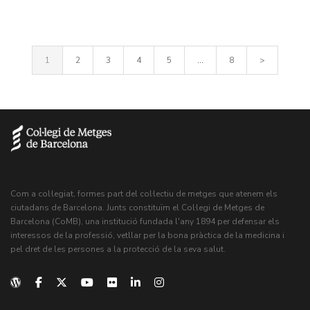
1
2
3
4
5
...
8
>
Com a col·legiat, formes part del col·lectiu de metges que atenem els
ciutadans de Barcelona. Junts constituïm el Col·legi de Metges de
Barcelona (CoMB), una institució fundada l'any 1894 per defensar els
interessos de la professió, vetllar per la bona pràctica de la medicina i
pel dret de les persones a la protecció de la seva salut.