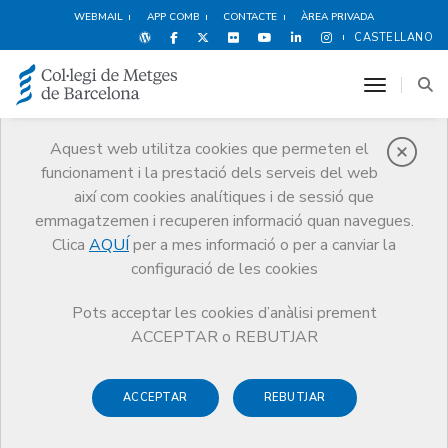
WEBMAIL
APP COMB
CONTACTE
ÀREA PRIVADA
CASTELLANO
toggle n
Aquest web utilitza cookies que permeten el
funcionament i la prestació dels serveis del web
Notícies
així com cookies analítiques i de sessió que
Comunicació
Notícies
emmagatzemen i recuperen informació quan navegues.
Clica
AQUÍ
per a mes informació o per a canviar la
configuració de les cookies
Pots acceptar les cookies d’anàlisi prement
ACCEPTAR o REBUTJAR
Notícies any
2016
ACCEPTAR
REBUTJAR