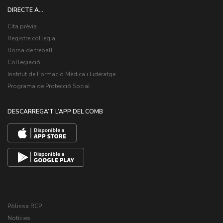
DIRECTE A...
Cita prèvia
Registre col·legial
Borsa de treball
Col·legiació
Institut de Formació Mèdica i Lideratge
Programa de Protecció Social
DESCARREGA’T L’APP DEL COMB
Pòlissa RCP
Notícies