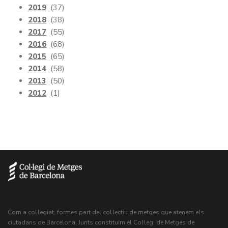
2019
(37)
2018
(38)
2017
(55)
2016
(68)
2015
(65)
2014
(58)
2013
(50)
2012
(1)
Com a col·legiat, formes part del col·lectiu de metges que atenem els
ciutadans de Barcelona. Junts constituïm el Col·legi de Metges de