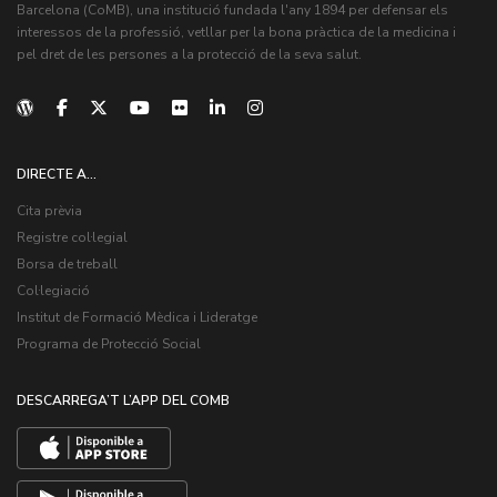
Barcelona (CoMB), una institució fundada l'any 1894 per defensar els
interessos de la professió, vetllar per la bona pràctica de la medicina i
pel dret de les persones a la protecció de la seva salut.
DIRECTE A...
Cita prèvia
Registre col·legial
Borsa de treball
Col·legiació
Institut de Formació Mèdica i Lideratge
Programa de Protecció Social
DESCARREGA’T L’APP DEL COMB