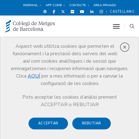
WEBMAIL
APP COMB
CONTACTE
ÀREA PRIVADA
CASTELLANO
toggle n
Aquest web utilitza cookies que permeten el
funcionament i la prestació dels serveis del web
Notícies
així com cookies analítiques i de sessió que
Comunicació
Notícies
emmagatzemen i recuperen informació quan navegues.
Segueix en directe el Congrés de la Professió Mèdica de Catalunya
Clica
AQUÍ
per a mes informació o per a canviar la
configuració de les cookies
Pots acceptar les cookies d’anàlisi prement
ACCEPTAR o REBUTJAR
10 DE NOVEMBRE DE 2016
ACCEPTAR
REBUTJAR
Segueix en directe el Congrés
de la Professió Mèdica de