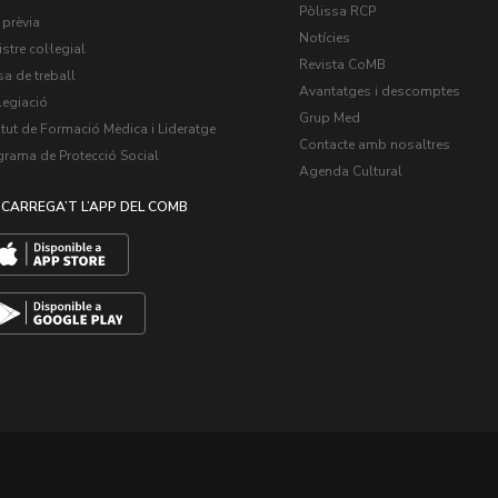
Pòlissa RCP
 prèvia
Notícies
stre col·legial
Revista CoMB
a de treball
Avantatges i descomptes
legiació
Grup Med
itut de Formació Mèdica i Lideratge
Contacte amb nosaltres
grama de Protecció Social
Agenda Cultural
CARREGA’T L’APP DEL COMB