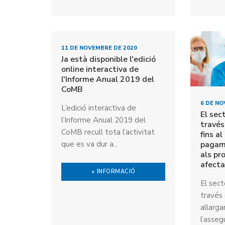
11 DE NOVEMBRE DE 2020
Ja està disponible l'edició
online interactiva de
l'Informe Anual 2019 del
CoMB
6 DE NO
L’edició interactiva de
El sec
l’Informe Anual 2019 del
travé
CoMB recull tota l’activitat
fins a
pagam
que es va dur a...
als pr
afecta
+ INFORMACIÓ
El sect
través
allarga
l’asseg