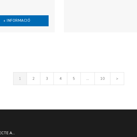
+ INFORMACIÓ
1
2
3
4
5
...
10
>
ECTE A...