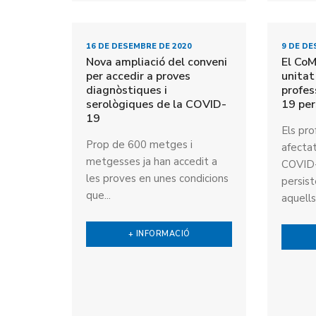
16 DE DESEMBRE DE 2020
9 DE DE
Nova ampliació del conveni
El Co
per accedir a proves
unitat
diagnòstiques i
profe
serològiques de la COVID-
19 per
19
Els pro
Prop de 600 metges i
afecta
metgesses ja han accedit a
COVID
les proves en unes condicions
persis
que...
aquells.
+ INFORMACIÓ