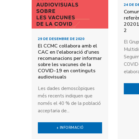
24 DE D
Comun
referè
20201
2
29 DE DESEMBRE DE 2020
El Grup
El CCMC col·labora amb el
Multidi
CAC en l'elaboració d'unes
Seguime
recomanacions per informar
sobre les vacunes de la
COVID-
COVID-19 en continguts
elabora
audiovisuals
Les dades demoscòpiques
més recents indiquen que
només el 40 % de la població
acceptaria de...
+ INFORMACIÓ