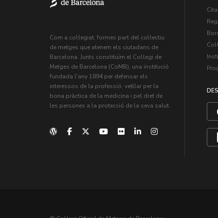
Cita
Regi
Bors
Com a col·legiat, formes part del col·lectiu
Col·
de metges que atenem els ciutadans de
Inst
Barcelona. Junts constituïm el Col·legi de
Metges de Barcelona (CoMB), una institució
Pro
fundada l'any 1894 per defensar els
interessos de la professió, vetllar per la
DES
bona pràctica de la medicina i pel dret de
les persones a la protecció de la seva salut.