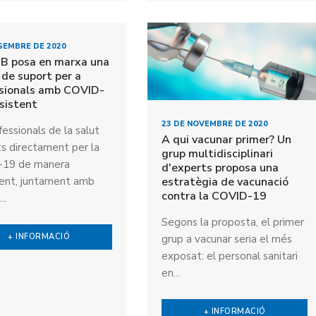
SEMBRE DE 2020
MB posa en marxa una
 de suport per a
ssionals amb COVID-
sistent
23 DE NOVEMBRE DE 2020
fessionals de la salut
A qui vacunar primer? Un
ts directament per la
grup multidisciplinari
-19 de manera
d'experts proposa una
estratègia de vacunació
tent, juntament amb
contra la COVID-19
..
Segons la proposta, el primer
+ INFORMACIÓ
grup a vacunar seria el més
exposat: el personal sanitari
en...
+ INFORMACIÓ