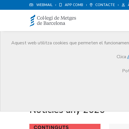
WEBMAIL
APP COMB
CONTACTE
Aquest web utilitza cookies que permeten el funcionament 
Notícies
Clica
Comunicació
Notícies
Pot
Notícies any 2020