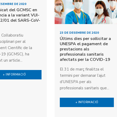
ESEMBRE DE 2020
icat del GCMSC en
ncia a la variant VUI-
2/01 del SARS-CoV-
23 DE DESEMBRE DE 2020
 Col·laboratiu
Últims dies per sol·licitar a
sciplinari per al
UNESPA el pagament de
nt Científic de la
prestacions als
professionals sanitaris
19 (GCMSC), ha
afectats per la COVID-19
t un article...
El 31 de març finalitza el
+ INFORMACIÓ
termini per demanar l’ajut
d’UNESPA per als
professionals sanitaris que...
+ INFORMACIÓ