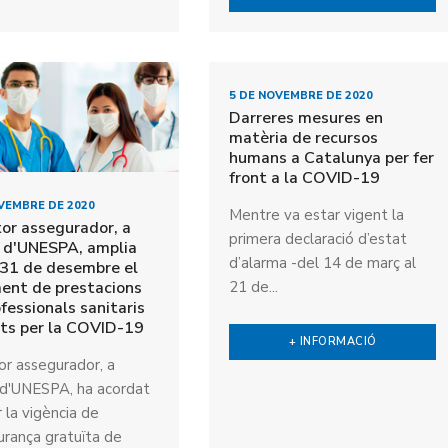
5 DE NOVEMBRE DE 2020
Darreres mesures en
matèria de recursos
humans a Catalunya per fer
front a la COVID-19
VEMBRE DE 2020
Mentre va estar vigent la
tor assegurador, a
primera declaració d’estat
s d'UNESPA, amplia
d’alarma -del 14 de març al
l 31 de desembre el
ent de prestacions
21 de...
ofessionals sanitaris
ts per la COVID-19
+ INFORMACIÓ
or assegurador, a
 d'UNESPA, ha acordat
r la vigència de
urança gratuïta de