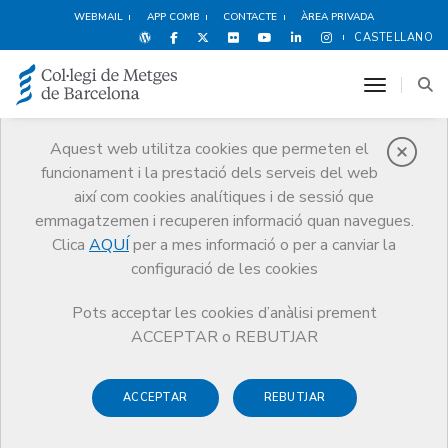
WEBMAIL
APP COMB
CONTACTE
ÀREA PRIVADA
CASTELLANO
toggle n
Aquest web utilitza cookies que permeten el
funcionament i la prestació dels serveis del web
Notícies
així com cookies analítiques i de sessió que
Comunicació
Notícies
emmagatzemen i recuperen informació quan navegues.
Comunicat del GCMSC en referència a la variant VUI-202012/01 del
SARS-CoV-2
Clica
AQUÍ
per a mes informació o per a canviar la
configuració de les cookies
Pots acceptar les cookies d’anàlisi prement
ACCEPTAR o REBUTJAR
ACCEPTAR
REBUTJAR
24 DE DESEMBRE DE 2020
Comunicat del GCMSC en