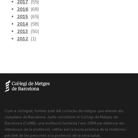
2017
(55)
2016
(68)
2015
(65)
2014
(58)
2013
(50)
2012
(1)
Com a col·legiat, formes part del col·lectiu de metges que atenem els
ciutadans de Barcelona. Junts constituïm el Col·legi de Metges de
Barcelona (CoMB), una institució fundada l'any 1894 per defensar els
interessos de la professió, vetllar per la bona pràctica de la medicina i
pel dret de les persones a la protecció de la seva salut.