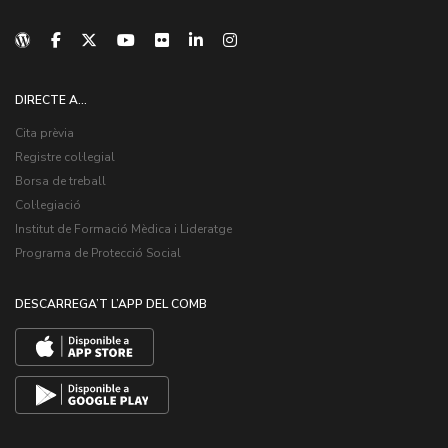
DIRECTE A...
Cita prèvia
Registre col·legial
Borsa de treball
Col·legiació
Institut de Formació Mèdica i Lideratge
Programa de Protecció Social
DESCARREGA’T L’APP DEL COMB