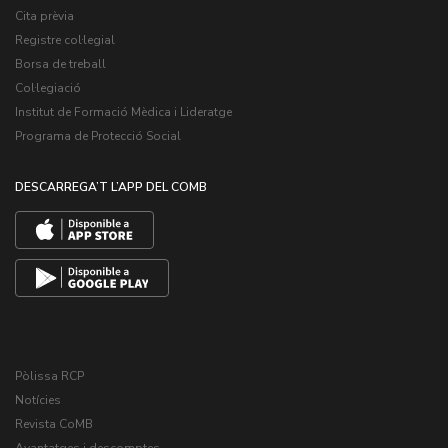
Cita prèvia
Registre col·legial
Borsa de treball
Col·legiació
Institut de Formació Mèdica i Lideratge
Programa de Protecció Social
DESCARREGA’T L’APP DEL COMB
Pòlissa RCP
Notícies
Revista CoMB