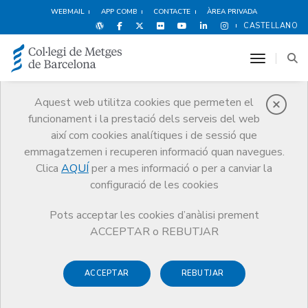
WEBMAIL
APP COMB
CONTACTE
ÀREA PRIVADA
CASTELLANO
toggle n
Aquest web utilitza cookies que permeten el
funcionament i la prestació dels serveis del web
Notícies
així com cookies analítiques i de sessió que
Comunicació
Notícies
emmagatzemen i recuperen informació quan navegues.
El COMB s'adhereix al Pacte Nacional pel dret a decidir
Clica
AQUÍ
per a mes informació o per a canviar la
configuració de les cookies
Pots acceptar les cookies d’anàlisi prement
ACCEPTAR o REBUTJAR
12 DE NOVEMBRE DE 2013
ACCEPTAR
REBUTJAR
El COMB s'adhereix al Pacte
Nacional pel dret a decidir