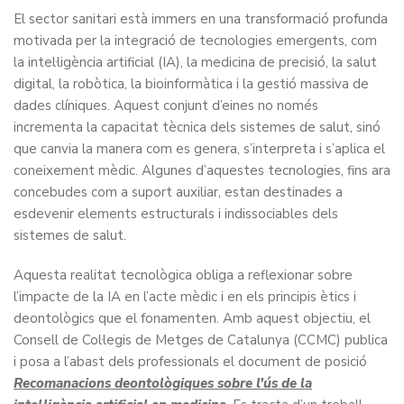
El sector sanitari està immers en una transformació profunda
motivada per la integració de tecnologies emergents, com
la intel·ligència artificial (IA), la medicina de precisió, la salut
digital, la robòtica, la bioinformàtica i la gestió massiva de
dades clíniques. Aquest conjunt d’eines no només
incrementa la capacitat tècnica dels sistemes de salut, sinó
que canvia la manera com es genera, s’interpreta i s’aplica el
coneixement mèdic. Algunes d’aquestes tecnologies, fins ara
concebudes com a suport auxiliar, estan destinades a
esdevenir elements estructurals i indissociables dels
sistemes de salut.
Aquesta realitat tecnològica obliga a reflexionar sobre
l’impacte de la IA en l’acte mèdic i en els principis ètics i
deontològics que el fonamenten. Amb aquest objectiu, el
Consell de Col·legis de Metges de Catalunya (CCMC) publica
i posa a l’abast dels professionals el document de posició
Recomanacions deontològiques sobre l’ús de la