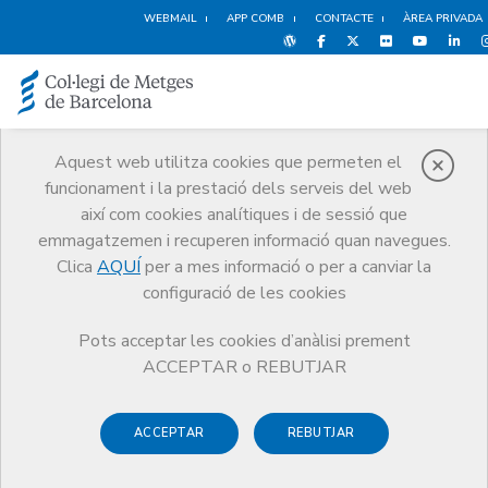
WEBMAIL
APP COMB
CONTACTE
ÀREA PRIVADA
Aquest web utilitza cookies que permeten el
funcionament i la prestació dels serveis del web
Notícies
així com cookies analítiques i de sessió que
Comunicació
Notícies
emmagatzemen i recuperen informació quan navegues.
‘Recomanacions deontològiques sobre l’ús de la IA en medicina’: un
nou i necessari document de posició del CCMC
Clica
AQUÍ
per a mes informació o per a canviar la
configuració de les cookies
Pots acceptar les cookies d’anàlisi prement
ACCEPTAR o REBUTJAR
ACCEPTAR
REBUTJAR