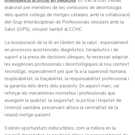
intel·ligència artificial en medicina
. Es tracta d’un treball
elaborat per membres de les comissions de deontologia
dels quatre col·legis de metges catalans, amb la col·laboració
del Grup Interdisciplinari de Professionals vinculats amb la
Salut (GIPS), vinculat també al CCMC.
La incorporació de la IA en l’àmbit de la salut , especialment
en processos assistencials, diagnòstics, terapèutics i de
suport a la presa de decisions clíniques, fa necessari adaptar
les exigències professionals i deontològiques al nou context
tecnològic, especialment pel que fa a la supervisió humana,
l’explicabilitat, la traçabilitat, la responsabilitat professional i
la garantia dels drets dels pacients. En aquest marc, cal
reforçar els mecanismes normatius i professionals que
assegurin la qualitat, la seguretat, la justícia i l’equitat de
l’atenció sanitària, preservant alhora la centralitat de la
relació metge-pacient.
S’obren oportunitats indiscutibles, com la millora en la