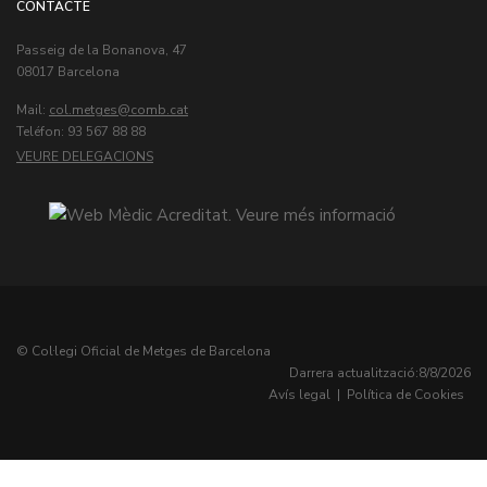
CONTACTE
Passeig de la Bonanova, 47
08017 Barcelona
Mail:
col.metges
Teléfon: 93 567 88 88
VEURE DELEGACIONS
© Col·legi Oficial de Metges de Barcelona
Darrera actualització:
8/8/2026
Avís legal
|
Política de Cookies