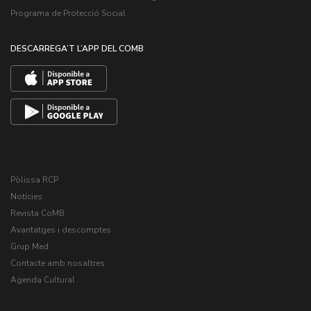
Programa de Protecció Social
DESCARREGA’T L’APP DEL COMB
Pòlissa RCP
Notícies
Revista CoMB
Avantatges i descomptes
Grup Med
Contacte amb nosaltres
Agenda Cultural