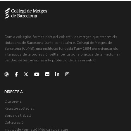
Com a col·legiat, formes part del col·lectiu de metges que atenem els
ciutadans de Barcelona. Junts constituïm el Col·legi de Metges de
Barcelona (CoMB), una institució fundada l'any 1894 per defensar els
interessos de la professió, vetllar per la bona pràctica de la medicina i
pel dret de les persones a la protecció de la seva salut.
DIRECTE A...
Cita prèvia
Registre col·legial
Borsa de treball
Col·legiació
Institut de Formació Mèdica i Lideratge