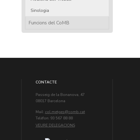
Sinologia
Funcions del CoMB
CONTACTE
Passeig de la Bonanova, 47
08017 Barcelona
Mail:
col.metges
Teléfon: 93 567 88 88
VEURE DELEGACIONS