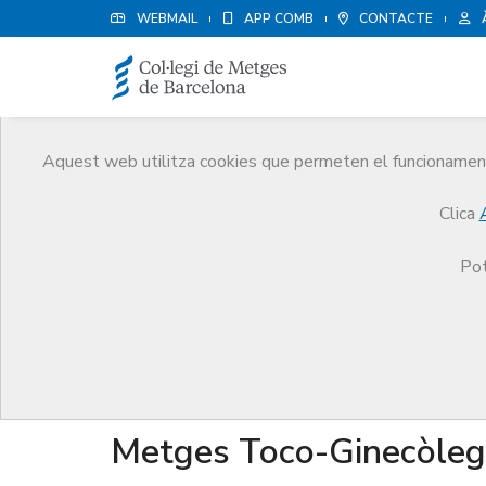
WEBMAIL
APP COMB
CONTACTE
Aquest web utilitza cookies que permeten el funcionament 
Qui som
Clica
El CoMB
Qui som
Seccions col·legials
Pot
Seccions col·legials
Metges Toco-Ginecòleg