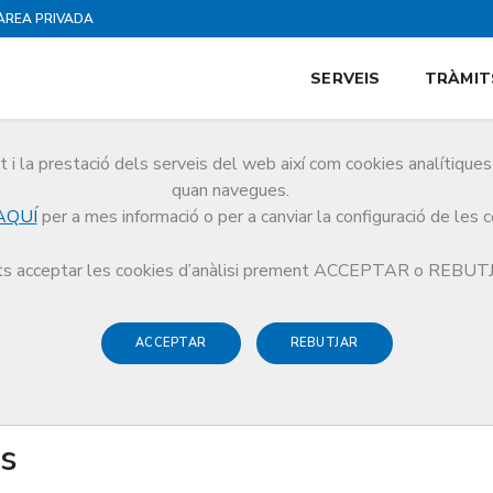
ÀREA PRIVADA
SERVEIS
TRÀMIT
i la prestació dels serveis del web així com cookies analítiqu
quan navegues.
AQUÍ
per a mes informació o per a canviar la configuració de les 
Metges Toco-Ginecòlegs
s acceptar les cookies d’anàlisi prement ACCEPTAR o REBU
ACCEPTAR
REBUTJAR
s