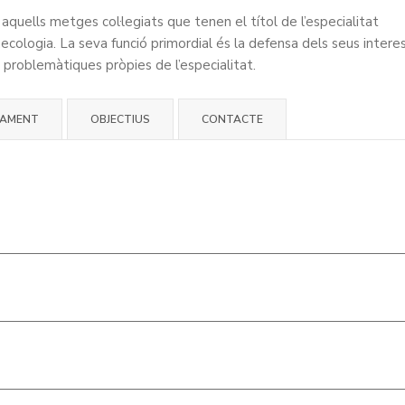
uells metges col·legiats que tenen el títol de l’especialitat
necologia. La seva funció primordial és la defensa dels seus intere
s problemàtiques pròpies de l’especialitat.
LAMENT
OBJECTIUS
CONTACTE