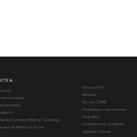
ECTE A...
Pòlissa RCP
 prèvia
Notícies
stre col·legial
Revista CoMB
a de treball
Avantatges i descomptes
legiació
Grup Med
itut de Formació Mèdica i Lideratge
Contacte amb nosaltres
grama de Protecció Social
Agenda Cultural