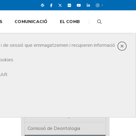
S
COMUNICACIÓ
EL COMB
es i de sessió que emmagatzemen i recuperen informació
cookies
TJAR
El CoMB
Junta de Govern
Juntes Comarcals
Assemblea de Compromissaris
Comissió de Deontologia