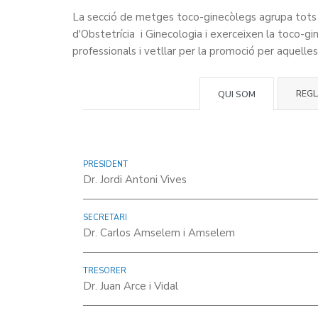
La secció de metges toco-ginecòlegs agrupa tots aq
d'Obstetrícia i Ginecologia i exerceixen la toco-gi
professionals i vetllar per la promoció per aquelle
REG
QUI SOM
PRESIDENT
Dr. Jordi Antoni Vives
SECRETARI
Dr. Carlos Amselem i Amselem
TRESORER
Dr. Juan Arce i Vidal