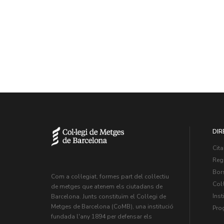
DIR
Cita
Regi
Bors
Com a col·legiat, formes part del col·lectiu
Col·
de metges que atenem els ciutadans de
Inst
Barcelona. Junts constituïm el Col·legi de
Metges de Barcelona (CoMB), una institució
Pro
fundada l'any 1894 per defensar els