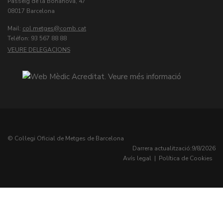
Passeig de la Bonanova, 47
08017 Barcelona
Mail:
col.metges
Teléfon: 93 567 88 88
VEURE DELEGACIONS
© Col·legi Oficial de Metges de Barcelona
Darrera actualització:
9/8/2026
Avís legal
|
Política de Cookies