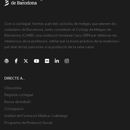
Com a col·legiat, formes part del col·lectiu de metges que atenem els
ciutadans de Barcelona. Junts constituïm el Col·legi de Metges de
Barcelona (CoMB), una institució fundada l'any 1894 per defensar els
interessos de la professió, vetllar per la bona pràctica de la medicina i
pel dret de les persones a la protecció de la seva salut.
DIRECTE A...
Cita prèvia
Registre col·legial
Borsa de treball
Col·legiació
Institut de Formació Mèdica i Lideratge
Programa de Protecció Social