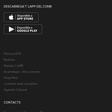
DESCARREGA’T L’APP DEL COMB
Pòlissa RCP
Notícies
Revista CoMB
Avantatges i descomptes
Grup Med
Contacte amb nosaltres
Agenda Cultural
CONTACTE