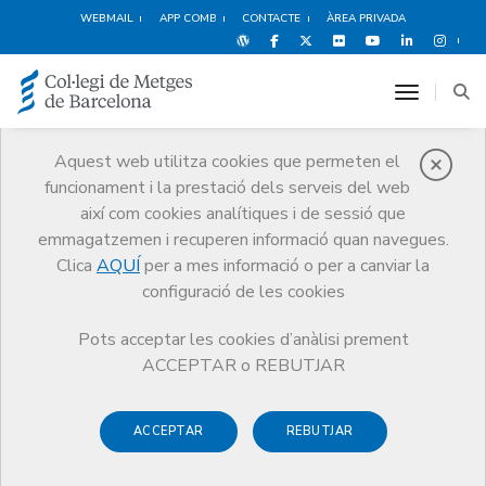
WEBMAIL
APP COMB
CONTACTE
ÀREA PRIVADA
toggle n
Aquest web utilitza cookies que permeten el
funcionament i la prestació dels serveis del web
Qui som
així com cookies analítiques i de sessió que
El CoMB
Qui som
Juntes Comarcals
Vallès Occidental
emmagatzemen i recuperen informació quan navegues.
Clica
AQUÍ
per a mes informació o per a canviar la
configuració de les cookies
Pots acceptar les cookies d’anàlisi prement
Juntes Comarcals
ACCEPTAR o REBUTJAR
Vallès Occidental
ACCEPTAR
REBUTJAR