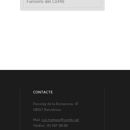
Funcions del CoMB
CONTACTE
Passeig de la Bonanova, 47
08017 Barcelona
Mail:
col.metges
Teléfon: 93 567 88 88