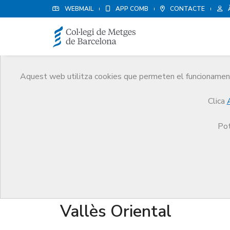
WEBMAIL
APP COMB
CONTACTE
Aquest web utilitza cookies que permeten el funcionament 
Qui som
Clica
El CoMB
Qui som
Juntes Comarcals
Val
Pot
Juntes Comarcals
Vallès Oriental