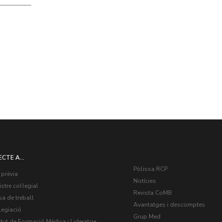
ECTE A...
Pòlissa RCP
 prèvia
Notícies
stre col·legial
Revista CoMB
a de treball
Avantatges i descomptes
legiació
Grup Med
itut de Formació Mèdica i Lideratge