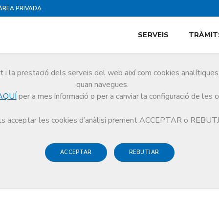
ÀREA PRIVADA
SERVEIS
TRÀMIT
i la prestació dels serveis del web així com cookies analítiqu
quan navegues.
AQUÍ
per a mes informació o per a canviar la configuració de les 
lès Oriental
s acceptar les cookies d’anàlisi prement ACCEPTAR o REBU
ACCEPTAR
REBUTJAR