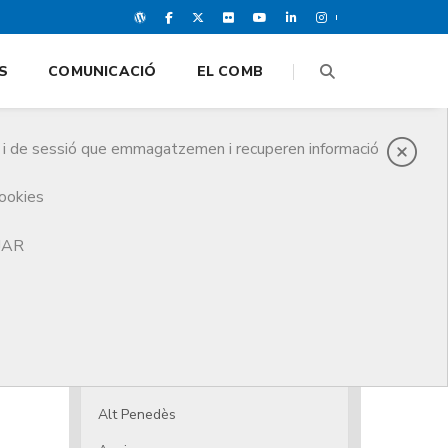
S
COMUNICACIÓ
EL COMB
es i de sessió que emmagatzemen i recuperen informació
cookies
TJAR
El CoMB
Junta de Govern
Juntes Comarcals
Juntes comarcals
Alt Penedès