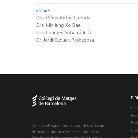
VOCALS
Dra. Glòria Antón Lloreda
Dra. Min Jung Ko Bae
Dra. Lourdes Gabarró Julià
Dr. Jordi Cuquet Pedragosa
DIR
Cita
Regi
Bors
Com a col·legiat, formes part del col·lectiu
Col·
de metges que atenem els ciutadans de
Inst