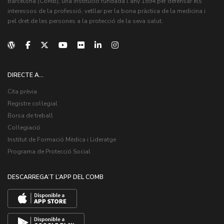
Barcelona (CoMB), una institució fundada l'any 1894 per defensar els
interessos de la professió, vetllar per la bona pràctica de la medicina i
pel dret de les persones a la protecció de la seva salut.
DIRECTE A...
Cita prèvia
Registre col·legial
Borsa de treball
Col·legiació
Institut de Formació Mèdica i Lideratge
Programa de Protecció Social
DESCARREGA’T L’APP DEL COMB