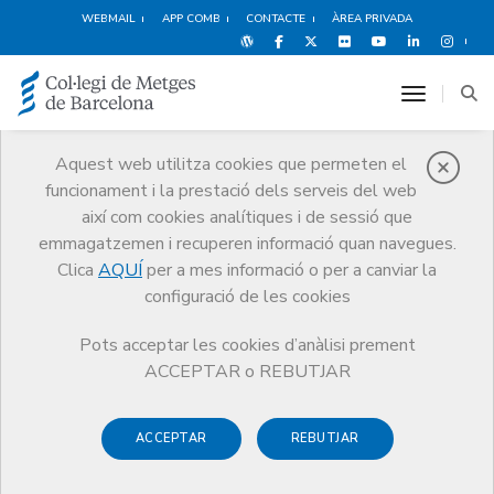
WEBMAIL
APP COMB
CONTACTE
ÀREA PRIVADA
toggle n
Aquest web utilitza cookies que permeten el
funcionament i la prestació dels serveis del web
Qui som
així com cookies analítiques i de sessió que
El CoMB
Qui som
Juntes Comarcals
Osona
emmagatzemen i recuperen informació quan navegues.
Clica
AQUÍ
per a mes informació o per a canviar la
configuració de les cookies
Pots acceptar les cookies d’anàlisi prement
Juntes Comarcals
ACCEPTAR o REBUTJAR
Osona
ACCEPTAR
REBUTJAR