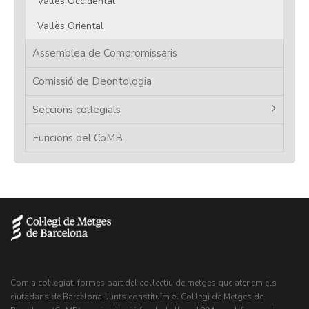
Vallès Occidental
Vallès Oriental
Assemblea de Compromissaris
Comissió de Deontologia
Seccions col·legials
Funcions del CoMB
Com a col·legiat, formes part del col·lectiu de metges que atenem els
ciutadans de Barcelona. Junts constituïm el Col·legi de Metges de