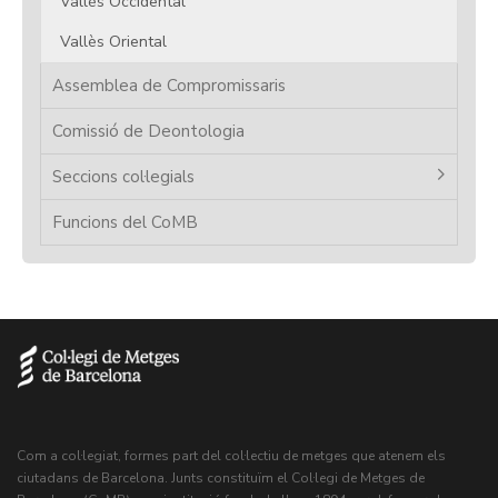
Vallès Occidental
Vallès Oriental
Assemblea de Compromissaris
Comissió de Deontologia
Seccions col·legials
Funcions del CoMB
Com a col·legiat, formes part del col·lectiu de metges que atenem els
ciutadans de Barcelona. Junts constituïm el Col·legi de Metges de