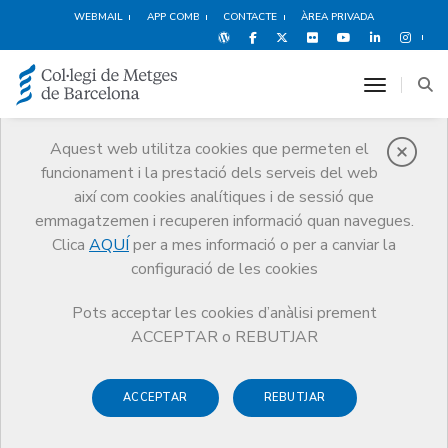
WEBMAIL
APP COMB
CONTACTE
ÀREA PRIVADA
toggle n
Aquest web utilitza cookies que permeten el
funcionament i la prestació dels serveis del web
Qui som
així com cookies analítiques i de sessió que
El CoMB
Qui som
Juntes Comarcals
Anoia
emmagatzemen i recuperen informació quan navegues.
Clica
AQUÍ
per a mes informació o per a canviar la
configuració de les cookies
Pots acceptar les cookies d’anàlisi prement
Juntes Comarcals
ACCEPTAR o REBUTJAR
Anoia
ACCEPTAR
REBUTJAR