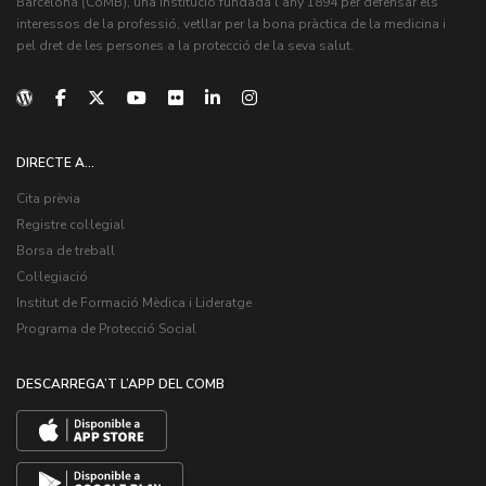
Barcelona (CoMB), una institució fundada l'any 1894 per defensar els
interessos de la professió, vetllar per la bona pràctica de la medicina i
pel dret de les persones a la protecció de la seva salut.
DIRECTE A...
Cita prèvia
Registre col·legial
Borsa de treball
Col·legiació
Institut de Formació Mèdica i Lideratge
Programa de Protecció Social
DESCARREGA’T L’APP DEL COMB