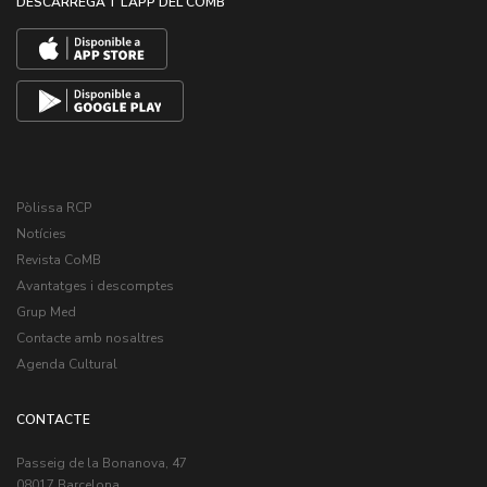
DESCARREGA’T L’APP DEL COMB
Pòlissa RCP
Notícies
Revista CoMB
Avantatges i descomptes
Grup Med
Contacte amb nosaltres
Agenda Cultural
CONTACTE
Passeig de la Bonanova, 47
08017 Barcelona