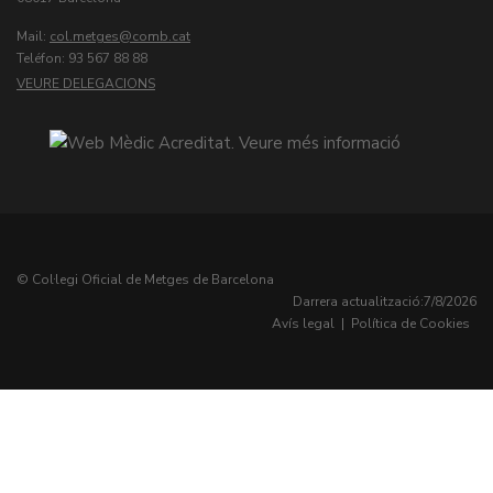
Mail:
col.metges
Teléfon: 93 567 88 88
VEURE DELEGACIONS
© Col·legi Oficial de Metges de Barcelona
Darrera actualització:
7/8/2026
Avís legal
|
Política de Cookies