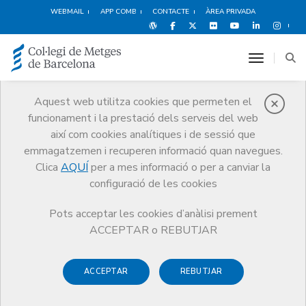
WEBMAIL
APP COMB
CONTACTE
ÀREA PRIVADA
toggle n
Aquest web utilitza cookies que permeten el
funcionament i la prestació dels serveis del web
Qui som
així com cookies analítiques i de sessió que
El CoMB
Qui som
Juntes Comarcals
Bages
emmagatzemen i recuperen informació quan navegues.
Clica
AQUÍ
per a mes informació o per a canviar la
configuració de les cookies
Pots acceptar les cookies d’anàlisi prement
Juntes Comarcals
ACCEPTAR o REBUTJAR
Bages
ACCEPTAR
REBUTJAR