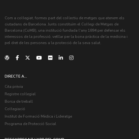
Com a col·legiat, formes part del col·lectiu de metges que atenem els
ciutadans de Barcelona. Junts constituïm el Col·legi de Metges de
Barcelona (CoMB), una institució fundada l'any 1894 per defensar els
interessos de la professió, vetllar per la bona pràctica de la medicina i
pel dret de les persones a la protecció de la seva salut.
DIRECTE A...
Cita prèvia
Registre col·legial
Borsa de treball
Col·legiació
Institut de Formació Mèdica i Lideratge
Programa de Protecció Social