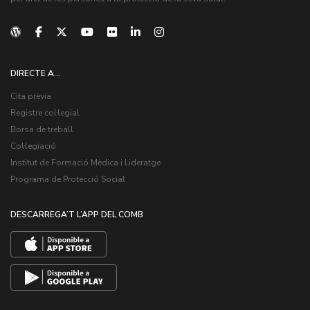
DIRECTE A...
Cita prèvia
Registre col·legial
Borsa de treball
Col·legiació
Institut de Formació Mèdica i Lideratge
Programa de Protecció Social
DESCARREGA’T L’APP DEL COMB