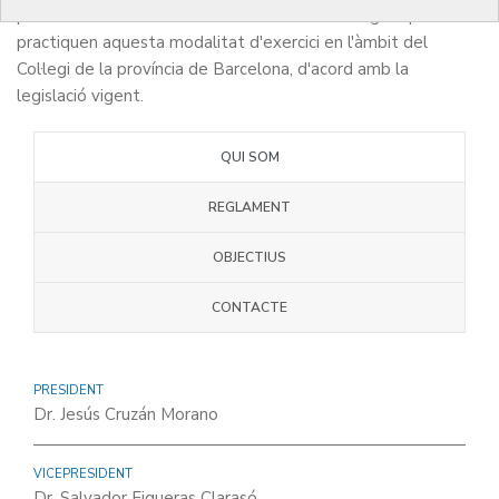
primordial la defensa dels interessos dels metges que
practiquen aquesta modalitat d'exercici en l'àmbit del
Col·legi de la província de Barcelona, d'acord amb la
legislació vigent.
QUI SOM
REGLAMENT
OBJECTIUS
CONTACTE
PRESIDENT
Dr. Jesús Cruzán Morano
VICEPRESIDENT
Dr. Salvador Figueras Clarasó