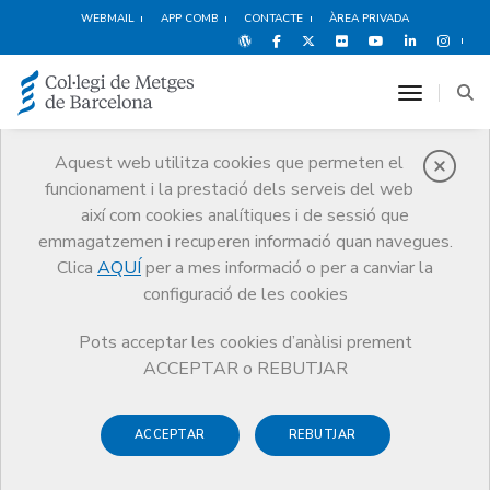
WEBMAIL
APP COMB
CONTACTE
ÀREA PRIVADA
toggle n
Aquest web utilitza cookies que permeten el
funcionament i la prestació dels serveis del web
Qui som
així com cookies analítiques i de sessió que
El CoMB
Qui som
Seccions col·legials
Metges Titulars
emmagatzemen i recuperen informació quan navegues.
Clica
AQUÍ
per a mes informació o per a canviar la
configuració de les cookies
Pots acceptar les cookies d’anàlisi prement
Seccions col·legials
ACCEPTAR o REBUTJAR
Metges Titulars
ACCEPTAR
REBUTJAR
La Secció Col·legial de Metges Titulars té com a finalitat