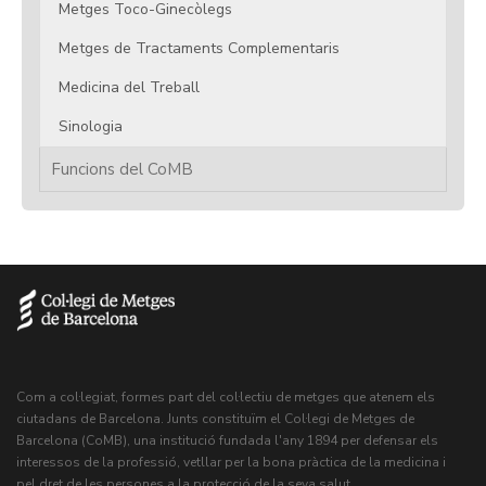
Metges Toco-Ginecòlegs
Metges de Tractaments Complementaris
Medicina del Treball
Sinologia
Funcions del CoMB
Com a col·legiat, formes part del col·lectiu de metges que atenem els
ciutadans de Barcelona. Junts constituïm el Col·legi de Metges de
Barcelona (CoMB), una institució fundada l'any 1894 per defensar els
interessos de la professió, vetllar per la bona pràctica de la medicina i
pel dret de les persones a la protecció de la seva salut.