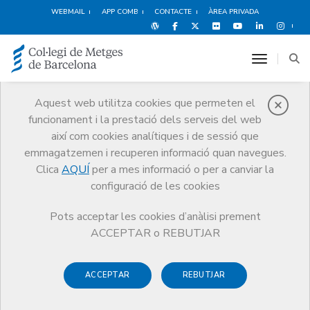
WEBMAIL
APP COMB
CONTACTE
ÀREA PRIVADA
toggle n
Aquest web utilitza cookies que permeten el
funcionament i la prestació dels serveis del web
Protecció social
així com cookies analítiques i de sessió que
Serveis
Salut i benestar del metge
Protecció social
emmagatzemen i recuperen informació quan navegues.
Clica
AQUÍ
per a mes informació o per a canviar la
configuració de les cookies
Pots acceptar les cookies d’anàlisi prement
ACCEPTAR o REBUTJAR
Nova iniciativa del PPS:
tablet Bleta
ACCEPTAR
REBUTJAR
Un dels grans reptes en aquests temps és aconseguir que la