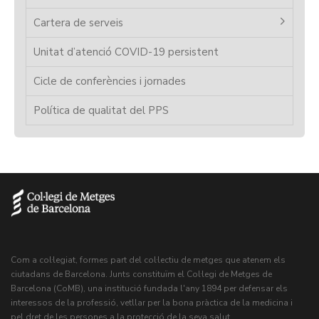
Cartera de serveis
Unitat d’atenció COVID-19 persistent
Cicle de conferències i jornades
Política de qualitat del PPS
Com a col·legiat, formes part del col·lectiu de metges que atenem els
ciutadans de Barcelona. Junts constituïm el Col·legi de Metges de
Barcelona (CoMB), una institució fundada l'any 1894 per defensar els
interessos de la professió, vetllar per la bona pràctica de la medicina i
pel dret de les persones a la protecció de la seva salut.