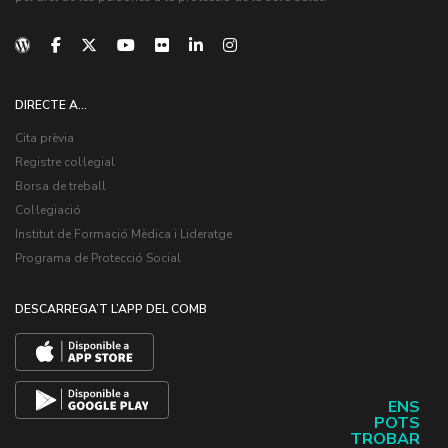
DIRECTE A...
Cita prèvia
Registre col·legial
Borsa de treball
Col·legiació
Institut de Formació Mèdica i Lideratge
Programa de Protecció Social
DESCARREGA’T L’APP DEL COMB
ENS
POTS
TROBAR