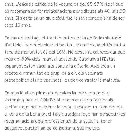
anys. L'eficàcia clínica de la vacuna és del 95-97%, tot i que
es recomanable fer revacunacions periòdiques als 40 i als 65
anys. Si s'està en un grup d'alt risc, la revacunació s'ha de fer
cada 10 anys.
En cas de contagi, el tractament es basa en l'administració
d'antibiòtics per eliminar el bacteri i d'antitoxina diftèrica. La
taxa de mortalitat és del 10%. No obstant, cal recordar que
més del 90% dels infants i adults de Catalunya i l'Estat
espanyol estan vacunats contra la diftèria. Això crea un
efecte d'immunitat de grup, és a dir, els vacunats
protegeixen els no vacunats i es pot controlar la malaltia.
En relació al seguiment del calendari de vacunacions
sistemàtiques, el COMB vol remarcar als professionals
sanitaris que han d'exercir la seva tasca seguint sempre els
criteris de la bona praxi; i als ciutadans, que han de seguir les
recomanacions dels professionals de la salut i si tenen
qualsevol dubte han de consultar al seu metge.