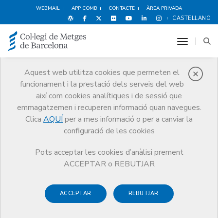
WEBMAIL
APP COMB
CONTACTE
ÀREA PRIVADA
CASTELLANO
toggle n
Aquest web utilitza cookies que permeten el
funcionament i la prestació dels serveis del web
Salut Pública
així com cookies analítiques i de sessió que
Comunicació
Promoció de la Salut
Salut Pública
Diftèria
emmagatzemen i recuperen informació quan navegues.
Clica
AQUÍ
per a mes informació o per a canviar la
configuració de les cookies
Pots acceptar les cookies d’anàlisi prement
Diftèria: Informació d'interès
ACCEPTAR o REBUTJAR
per als professionals
ACCEPTAR
REBUTJAR
Arran el cas de diftèria diagnosticat a Catalunya, el COMB ha