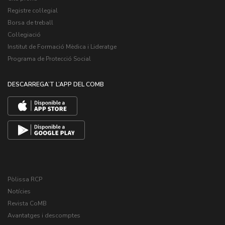
Registre col·legial
Borsa de treball
Col·legiació
Institut de Formació Mèdica i Lideratge
Programa de Protecció Social
DESCARREGA’T L’APP DEL COMB
Pòlissa RCP
Notícies
Revista CoMB
Avantatges i descomptes