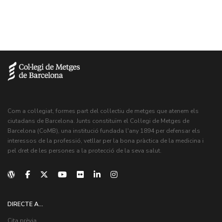
Com a col·legiat, formes part del col·lectiu de metges que atenem els
ciutadans de Barcelona. Junts constituïm el Col·legi de Metges de
Barcelona (CoMB), una institució fundada l'any 1894 per defensar els
interessos de la professió, vetllar per la bona pràctica de la medicina i
pel dret de les persones a la protecció de la seva salut.
DIRECTE A...
Cita prèvia