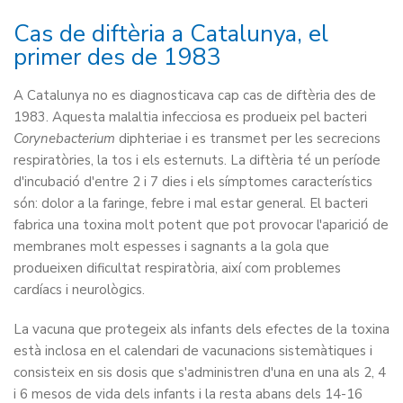
Cas de diftèria a Catalunya, el
primer des de 1983
A Catalunya no es diagnosticava cap cas de diftèria des de
1983. Aquesta malaltia infecciosa es produeix pel bacteri
Corynebacterium
diphteriae i es transmet per les secrecions
respiratòries, la tos i els esternuts. La diftèria té un període
d'incubació d'entre 2 i 7 dies i els símptomes característics
són: dolor a la faringe, febre i mal estar general. El bacteri
fabrica una toxina molt potent que pot provocar l'aparició de
membranes molt espesses i sagnants a la gola que
produeixen dificultat respiratòria, així com problemes
cardíacs i neurològics.
La vacuna que protegeix als infants dels efectes de la toxina
està inclosa en el calendari de vacunacions sistemàtiques i
consisteix en sis dosis que s'administren d'una en una als 2, 4
i 6 mesos de vida dels infants i la resta abans dels 14-16