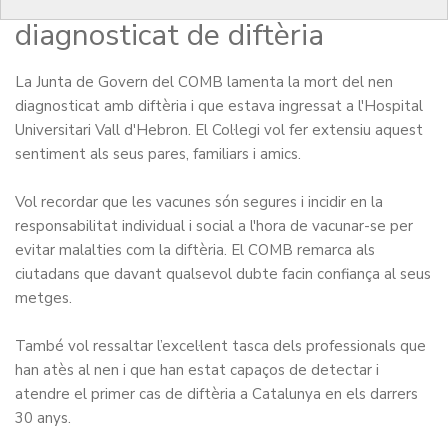
lamenta la mort del nen
diagnosticat de diftèria
La Junta de Govern del COMB lamenta la mort del nen
diagnosticat amb diftèria i que estava ingressat a l'Hospital
Universitari Vall d'Hebron. El Col·legi vol fer extensiu aquest
sentiment als seus pares, familiars i amics.
Vol recordar que les vacunes són segures i incidir en la
responsabilitat individual i social a l'hora de vacunar-se per
evitar malalties com la diftèria. El COMB remarca als
ciutadans que davant qualsevol dubte facin confiança al seus
metges.
També vol ressaltar l’excel·lent tasca dels professionals que
han atès al nen i que han estat capaços de detectar i
atendre el primer cas de diftèria a Catalunya en els darrers
30 anys.