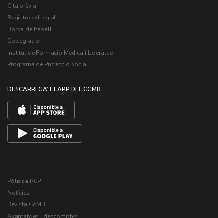
Cita prèvia
Registre col·legial
Borsa de treball
Col·legiació
Institut de Formació Mèdica i Lideratge
Programa de Protecció Social
DESCARREGA’T L’APP DEL COMB
Pòlissa RCP
Notícies
Revista CoMB
Avantatges i descomptes