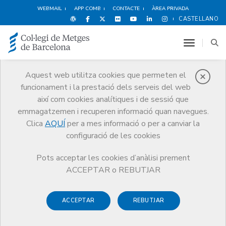
WEBMAIL
APP COMB
CONTACTE
ÀREA PRIVADA
CASTELLANO
toggle n
Aquest web utilitza cookies que permeten el
funcionament i la prestació dels serveis del web
Notícies
així com cookies analítiques i de sessió que
Comunicació
Notícies
emmagatzemen i recuperen informació quan navegues.
La Junta de Govern del COMB lamenta la mort del nen diagnosticat de
diftèria
Clica
AQUÍ
per a mes informació o per a canviar la
configuració de les cookies
Pots acceptar les cookies d’anàlisi prement
ACCEPTAR o REBUTJAR
ACCEPTAR
REBUTJAR
27 DE JUNY DE 2015
La Junta de Govern del COMB