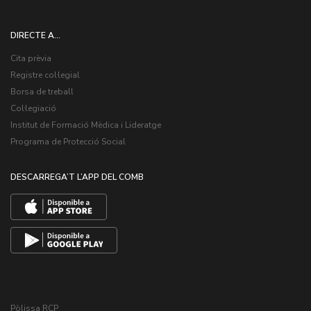
DIRECTE A...
Cita prèvia
Registre col·legial
Borsa de treball
Col·legiació
Institut de Formació Mèdica i Lideratge
Programa de Protecció Social
DESCARREGA’T L’APP DEL COMB
Pòlissa RCP