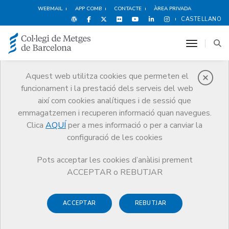
WEBMAIL
APP COMB
CONTACTE
ÀREA PRIVADA
CASTELLANO
toggle n
Aquest web utilitza cookies que permeten el
funcionament i la prestació dels serveis del web
Avantatges i
així com cookies analítiques i de sessió que
descomptes
emmagatzemen i recuperen informació quan navegues.
Clica
AQUÍ
per a mes informació o per a canviar la
Serveis
Altres serveis
Avantatges i descomptes
Espectacles
configuració de les cookies
Pots acceptar les cookies d’anàlisi prement
ACCEPTAR o REBUTJAR
ACCEPTAR
REBUTJAR
Espectacles
Esports i Benestar
Hotels