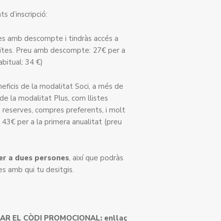
s d’inscripció:
s amb descompte i tindràs accés a
tuïtes. Preu amb descompte: 27€ per a
abitual: 34 €)
icis de la modalitat Soci, a més de
de la modalitat Plus, com llistes
, reserves, compres preferents, i molt
3€ per a la primera anualitat (preu
er a dues persones
, així que podràs
s amb qui tu desitgis.
0
IAR EL CÒDI PROMOCIONAL:
enllaç