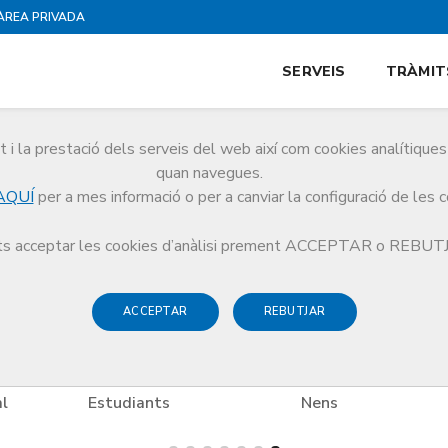
ÀREA PRIVADA
SERVEIS
TRÀMIT
i la prestació dels serveis del web així com cookies analítiqu
es
quan navegues.
AQUÍ
per a mes informació o per a canviar la configuració de les 
es
Espectacles
TRESC
s acceptar les cookies d’anàlisi prement ACCEPTAR o REBU
ACCEPTAR
REBUTJAR
l
Estudiants
Nens