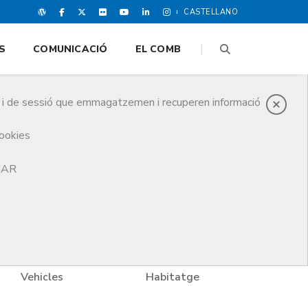
CASTELLANO
S
COMUNICACIÓ
EL COMB
es i de sessió que emmagatzemen i recuperen informació
cookies
TJAR
Vehicles
Habitatge