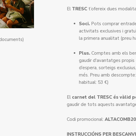
El
TRESC
t’ofereix dues modalitat
Soci.
Pots comprar entrade
activitats exclusives i gra
la primera anualitat (preu h
 documents)
Plus.
Comptes amb els benef
gaudir d'avantatges propis 
d’espera, sorteigs exclusius
més. Preu amb descompte: 4
habitual: 53 €)
El
carnet del TRESC és vàlid p
gaudir de tots aquests avantatge
Codi promocional:
ALTACOMB2
INSTRUCCIÓNS PER BESCANV