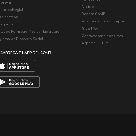
 prèvia
Notícies
stre col·legial
Revista CoMB
a de treball
Avantatges i descomptes
legiació
Grup Med
itut de Formació Mèdica i Lideratge
Contacte amb nosaltres
grama de Protecció Social
Agenda Cultural
CARREGA’T L’APP DEL COMB