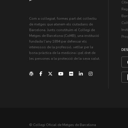
Cita
Regi
Bors
Com a col·legiat, formes part del col·lectiu
Col·
de metges que atenem els ciutadans de
Inst
Barcelona. Junts constituïm el Col·legi de
Metges de Barcelona (CoMB), una institució
Pro
fundada l'any 1894 per defensar els
interessos de la professió, vetllar per la
DES
bona pràctica de la medicina i pel dret de
les persones a la protecció de la seva salut.
© Col·legi Oficial de Metges de Barcelona