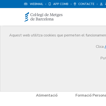
WEBMAIL
APP COMB
CONTACTE
Aquest web utilitza cookies que permeten el funcionament 
Avantatges i descompt
Clica
Serveis
Altres serveis
Avantatges i descompt
Pot
tels
Alimentació
Formació Persona