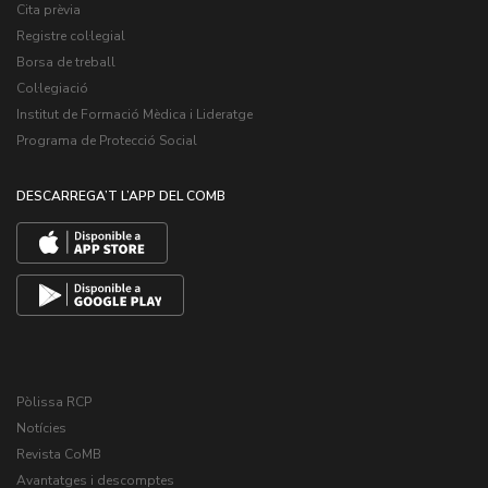
Cita prèvia
Registre col·legial
Borsa de treball
Col·legiació
Institut de Formació Mèdica i Lideratge
Programa de Protecció Social
DESCARREGA’T L’APP DEL COMB
Pòlissa RCP
Notícies
Revista CoMB
Avantatges i descomptes