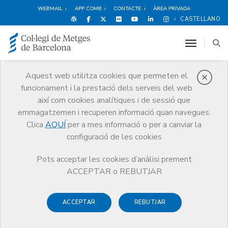
WEBMAIL
APP COMB
CONTACTE
ÀREA PRIVADA
CASTELLANO
toggle n
Aquest web utilitza cookies que permeten el
funcionament i la prestació dels serveis del web
Avantatges i
així com cookies analítiques i de sessió que
descomptes
emmagatzemen i recuperen informació quan navegues.
Clica
AQUÍ
per a mes informació o per a canviar la
Serveis
Altres serveis
Avantatges i descomptes
configuració de les cookies
Alimentació
Pots acceptar les cookies d’anàlisi prement
ACCEPTAR o REBUTJAR
ACCEPTAR
REBUTJAR
Espectacles
Esports i Benestar
Hotels