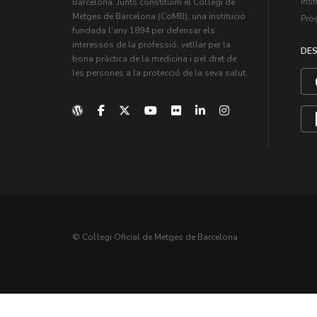
Inst
Barcelona. Junts constituïm el Col·legi de
Metges de Barcelona (CoMB), una institució
Pro
fundada l'any 1894 per defensar els
interessos de la professió, vetllar per la
DES
bona pràctica de la medicina i pel dret de
les persones a la protecció de la seva salut.
© Col·legi Oficial de Metges de Barcelona