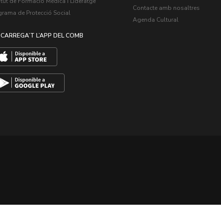
itut de Formació Mèdica i Lideratge
Contacte amb nosaltres
grama de Protecció Social
Agenda Cultural
CARREGA’T L’APP DEL COMB