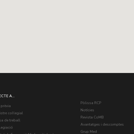
ECTE A...
Pòlissa RCP
 prèvia
Notícies
stre col·legial
Revista CoMB
a de treball
Avantatges i descomptes
legiació
Grup Med