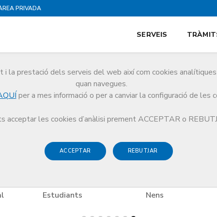
ÀREA PRIVADA
SERVEIS
TRÀMIT
i la prestació dels serveis del web així com cookies analítiqu
es
quan navegues.
AQUÍ
per a mes informació o per a canviar la configuració de les 
es
Alimentació
ARCS CATERING
s acceptar les cookies d’anàlisi prement ACCEPTAR o REBU
ACCEPTAR
REBUTJAR
l
Estudiants
Nens