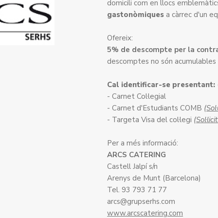
domicili com en llocs emblemàtic
gastonòmiques
a càrrec d'un eq
Ofereix:
5% de descompte per la contrac
descomptes no són acumulables 
Cal identificar-se presentant:
- Carnet Col·legial
- Carnet d'Estudiants COMB
(Sol
- Targeta Visa del col·legi
(Sol·lic
Per a més informació:
ARCS CATERING
Castell Jalpí s/n
Arenys de Munt (Barcelona)
Tel. 93 793 71 77
arcs@grupserhs.com
www.arcscatering.com