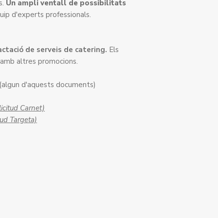
s.
Un ampli ventall de possibilitats
uip d'experts professionals.
tació de serveis de catering.
Els
amb altres promocions.
(algun d'aquests documents)
·licitud Carnet)
itud Targeta)