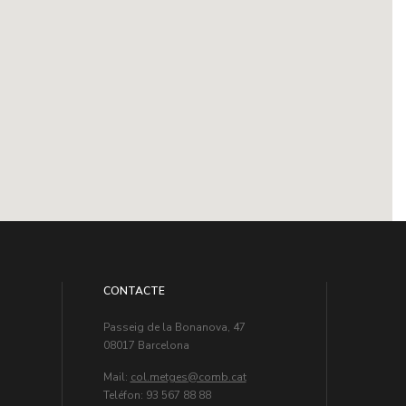
CONTACTE
Passeig de la Bonanova, 47
08017 Barcelona
Mail:
col.metges
Teléfon: 93 567 88 88