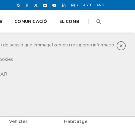
CASTELLANO
S
COMUNICACIÓ
EL COMB
es i de sessió que emmagatzemen i recuperen informació
cookies
TJAR
Vehicles
Habitatge