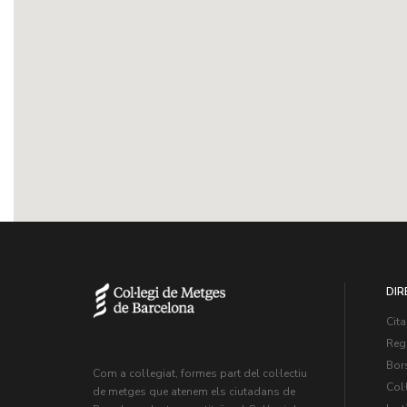
DIR
Cita
Regi
Bors
Com a col·legiat, formes part del col·lectiu
Col·
de metges que atenem els ciutadans de