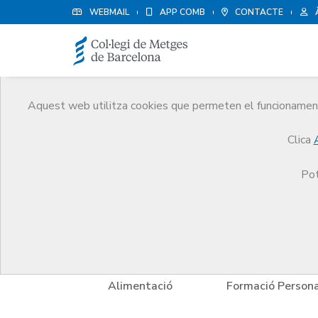
WEBMAIL
APP COMB
CONTACTE
Aquest web utilitza cookies que permeten el funcionament 
Avantatges i descompt
Clica
Serveis
Altres serveis
Avantatges i descompt
Pot
tels
Alimentació
Formació Persona