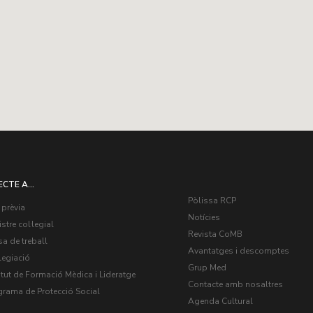
ECTE A...
Pòlissa RCP
 prèvia
Notícies
stre col·legial
Revista CoMB
a de treball
Avantatges i descomptes
legiació
Grup Med
itut de Formació Mèdica i Lideratge
Contacte amb nosaltres
grama de Protecció Social
Agenda Cultural