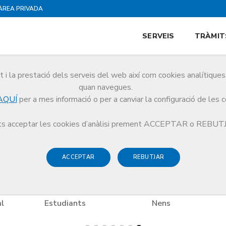
ÀREA PRIVADA
SERVEIS
TRÀMIT
i la prestació dels serveis del web així com cookies analítiqu
es
quan navegues.
AQUÍ
per a mes informació o per a canviar la configuració de les 
es
Espectacles
Festival Clàssics L’Escala-Empúries
s acceptar les cookies d’anàlisi prement ACCEPTAR o REBU
ACCEPTAR
REBUTJAR
l
Estudiants
Nens