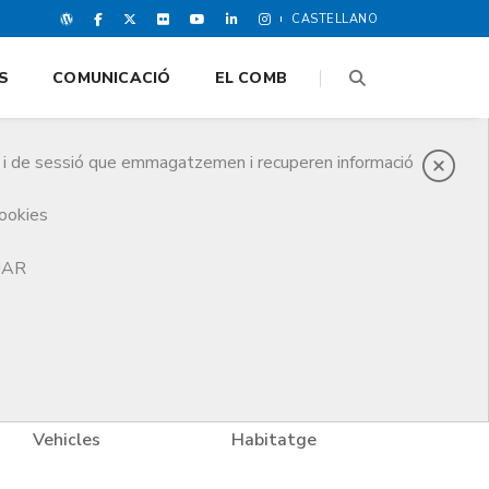
CASTELLANO
S
COMUNICACIÓ
EL COMB
es i de sessió que emmagatzemen i recuperen informació
cookies
TJAR
Vehicles
Habitatge