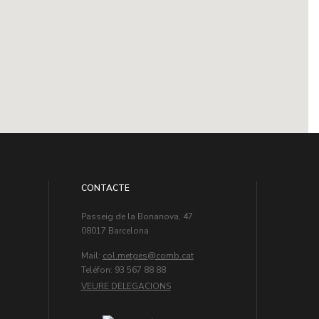
CONTACTE
Passeig de la Bonanova, 47
08017 Barcelona
Mail:
col.metges
Teléfon: 93 567 88 88
VEURE DELEGACIONS