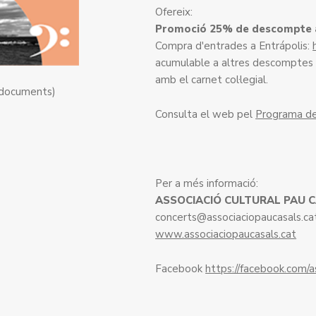
Ofereix:
Promoció 25% de descompte 
Compra d'entrades a Entrápolis:
acumulable a altres descomptes o
amb el carnet col·legial.
 documents)
Consulta el web pel
Programa de
Per a més informació:
ASSOCIACIÓ CULTURAL PAU 
concerts@associaciopaucasals.ca
www.associaciopaucasals.cat
Facebook
https://facebook.com/a