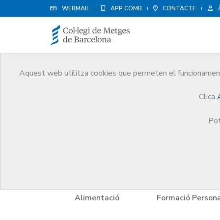
WEBMAIL
APP COMB
CONTACTE
Aquest web utilitza cookies que permeten el funcionament 
Avantatges i descompt
Clica
Serveis
Altres serveis
Avantatges i descompt
Pot
tels
Alimentació
Formació Persona