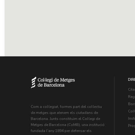
DIR
Cita
Regi
Bors
Com a col·legiat, formes part del col·lectiu
Col·
de metges que atenem els ciutadans de
Inst
Barcelona. Junts constituïm el Col·legi de
Metges de Barcelona (CoMB), una institució
Pro
fundada l'any 1894 per defensar els