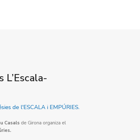
s L’Escala-
glésies de l'ESCALA i EMPÚRIES.
au Casals
de Girona organiza el
úries.