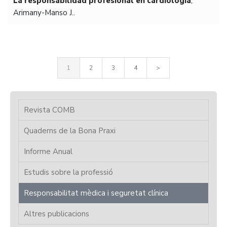
La responsabilidad profesional en cardiología
,
Arimany-Manso J..
1
2
3
4
>
Revista COMB
Quaderns de la Bona Praxi
Informe Anual
Estudis sobre la professió
Responsabilitat mèdica i seguretat clínica
Altres publicacions