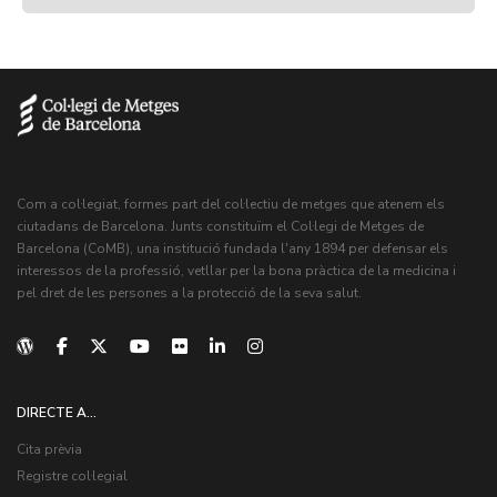
Com a col·legiat, formes part del col·lectiu de metges que atenem els
ciutadans de Barcelona. Junts constituïm el Col·legi de Metges de
Barcelona (CoMB), una institució fundada l'any 1894 per defensar els
interessos de la professió, vetllar per la bona pràctica de la medicina i
pel dret de les persones a la protecció de la seva salut.
DIRECTE A...
Cita prèvia
Registre col·legial