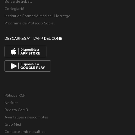
Borsa de treball
Col·legiació
Institut de Formació Mèdica i Lideratge
Programa de Protecció Social
DESCARREGA’T L’APP DEL COMB
Pòlissa RCP
Notícies
Revista CoMB
Avantatges i descomptes
Grup Med
Contacte amb nosaltres