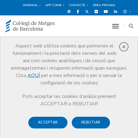
WEBMAIL
APP COMB
CONTACTE
ÀREA PRIVADA
toggle n
Aquest web utilitza cookies que permeten el
funcionament i la prestació dels serveis del web
Publicacions
així com cookies analítiques i de sessió que
Comunicació
Publicacions
emmagatzemen i recuperen informació quan navegues.
Responsabilitat mèdica i Seguretat Clínica
Clica
AQUÍ
per a mes informació o per a canviar la
configuració de les cookies
Pots acceptar les cookies d’anàlisi prement
ACCEPTAR o REBUTJAR
Responsabilitat mèdica i
Seguretat Clínica
ACCEPTAR
REBUTJAR