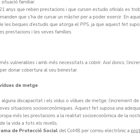
situació familiar.
 anys que reben prestacions i que cursen estudis oficials es tro
anden que s’ha de cursar un màster per a poder exercir. En aqu
de les beques d’estudis que atorga el PPS, ja que aquest fet supo
s prestacions i les seves famílies.
 més vulnerables i amb més necessitats a cobrir. Així doncs, l’incr
per donar cobertura al seu benestar.
/vídues de metge
n alguna discapacitat i els vidus o vídues de metge, l’increment de
eves situacions socioeconòmiques. Aquest fet suposa una adequa
 apropa més les prestacions a la realitat socioeconòmica de la nost
 la vida a tots els nivells.
ama de Protecció Social
del CoMB per correu electrònic a
prot