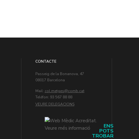
CONTACTE
Passeig de la Bonanova, 47
08017 Barcelona
Mail:
col.metges
Teléfon: 93 567 88 88
VEURE DELEGACIONS
ENS
POTS
TROBAR