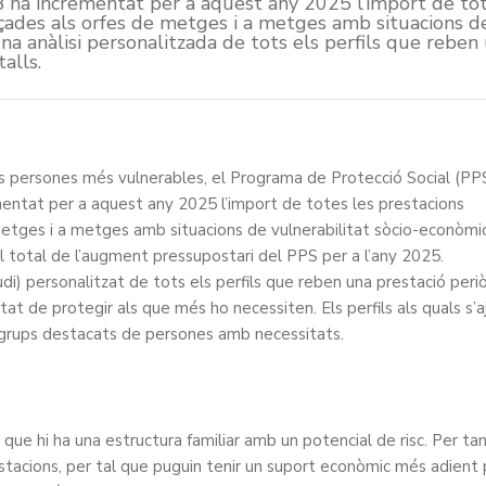
 ha incrementat per a aquest any 2025 l’import de tot
eçades als orfes de metges i a metges amb situacions d
una anàlisi personalitzada de tots els perfils que reben
alls.
es persones més vulnerables, el Programa de Protecció Social (PP
entat per a aquest any 2025 l’import de totes les prestacions
metges i a metges amb situacions de vulnerabilitat sòcio-econòmi
l total de l’augment pressupostari del PPS per a l’any 2025.
udi) personalitzat de tots els perfils que reben una prestació peri
at de protegir als que més ho necessiten. Els perfils als quals s’
grups destacats de persones amb necessitats.
que hi ha una estructura familiar amb un potencial de risc. Per tan
stacions, per tal que puguin tenir un suport econòmic més adient 