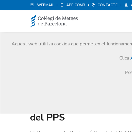
WEBMAIL
APP COMB
CONTACTE
Aquest web utilitza cookies que permeten el funcionament 
Protecció social
Clica
Serveis
Salut i benestar del metge
Protecció 
Pot
Increment de les presta
del PPS