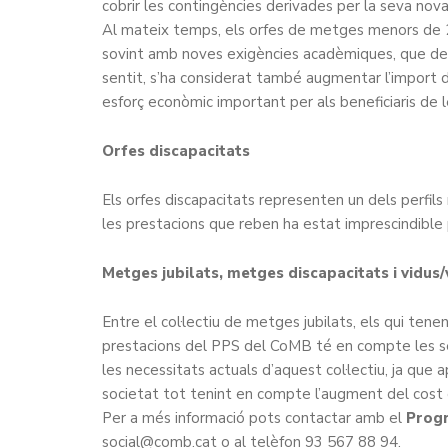
cobrir les contingències derivades per la seva nova 
Al mateix temps, els orfes de metges menors de 21
sovint amb noves exigències acadèmiques, que dem
sentit, s’ha considerat també augmentar l’import 
esforç econòmic important per als beneficiaris de le
Orfes discapacitats
Els orfes discapacitats representen un dels perfils
les prestacions que reben ha estat imprescindible 
Metges jubilats, metges discapacitats i vidus
Entre el col·lectiu de metges jubilats, els qui tene
prestacions del PPS del CoMB té en compte les s
les necessitats actuals d’aquest col·lectiu, ja que
societat tot tenint en compte l’augment del cost de
Per a més informació pots contactar amb el
Progr
social@comb.cat
o al telèfon 93 567 88 94.