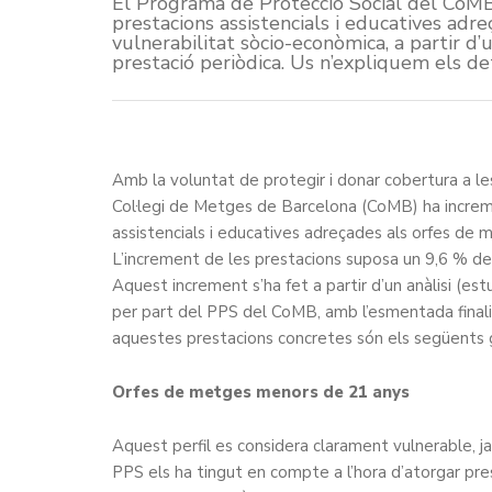
El Programa de Protecció Social del CoMB
prestacions assistencials i educatives adr
vulnerabilitat sòcio-econòmica, a partir d’
prestació periòdica. Us n’expliquem els det
Amb la voluntat de protegir i donar cobertura a l
Col·legi de Metges de Barcelona (CoMB) ha increm
assistencials i educatives adreçades als orfes de 
L’increment de les prestacions suposa un 9,6 % de
Aquest increment s’ha fet a partir d’un anàlisi (est
per part del PPS del CoMB, amb l’esmentada finalit
aquestes prestacions concretes són els següents 
Orfes de metges menors de 21 anys
Aquest perfil es considera clarament vulnerable, ja 
PPS els ha tingut en compte a l’hora d’atorgar pre