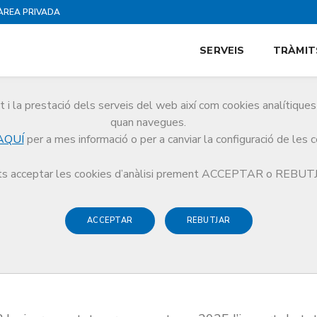
ÀREA PRIVADA
SERVEIS
TRÀMIT
i la prestació dels serveis del web així com cookies analítiqu
quan navegues.
AQUÍ
per a mes informació o per a canviar la configuració de les 
social
s acceptar les cookies d’anàlisi prement ACCEPTAR o REBU
ACCEPTAR
REBUTJAR
cions assistencials i educativ