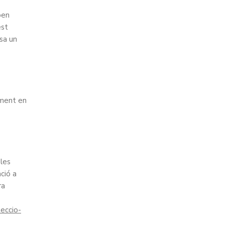
ben
est
sa un
ement en
 les
ció a
ra
eccio-