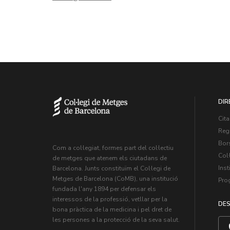
DIR
Cita
Regi
Bors
Com a col·legiat, formes part del col·lectiu
Col·
de metges que atenem els ciutadans de
Inst
Barcelona. Junts constituïm el Col·legi de
Metges de Barcelona (CoMB), una institució
Pro
fundada l'any 1894 per defensar els
interessos de la professió, vetllar per la
DES
bona pràctica de la medicina i pel dret de
les persones a la protecció de la seva salut.