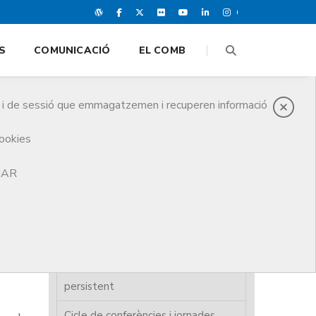
S
COMUNICACIÓ
EL COMB
es i de sessió que emmagatzemen i recuperen informació
cookies
TJAR
Acollida i assessorament
Ajuts i prestacions
Cartera de serveis
es
Unitat d’atenció COVID-19
persistent
Cicle de conferències i jornades