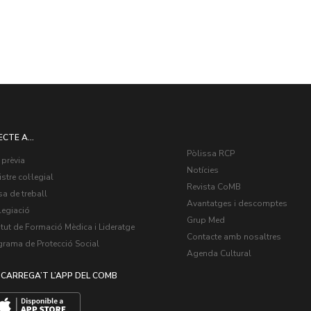
ECTE A...
Pòlissa RCP
 prèvia
Notícies
stre col·legial
Revista CoMB
a de treball
Avantatges i descomptes
legiació
Grup Med
itut de Formació Mèdica i Lideratge
Contacte amb nosaltres
grama de Protecció Social
Agenda Cultural
CARREGA’T L’APP DEL COMB