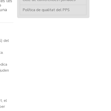
es les
e
 una
Política de qualitat del PPS
S) del
ca.
òdica
ajuden
t, el
per