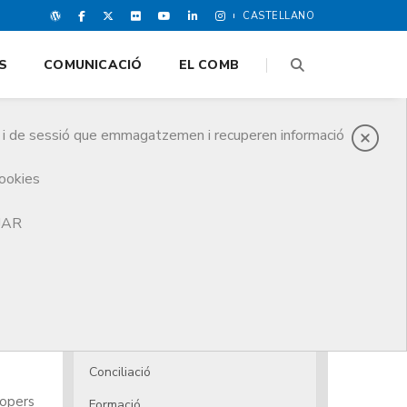
CASTELLANO
S
COMUNICACIÓ
EL COMB
es i de sessió que emmagatzemen i recuperen informació
cookies
TJAR
Acollida i assessorament
Ajuts i prestacions
Ajuts
Dependència
Conciliació
ropers
Formació