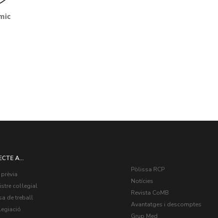
mic
ECTE A...
Pòlissa RCP
 prèvia
Notícies
stre col·legial
Revista CoMB
a de treball
Avantatges i descomptes
legiació
Grup Med