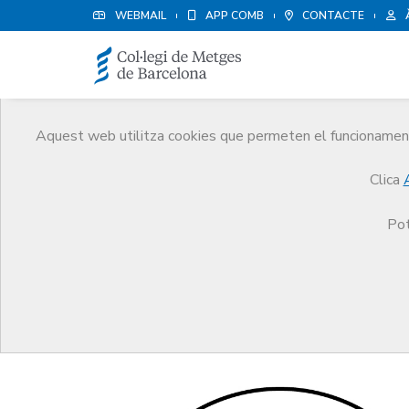
WEBMAIL
APP COMB
CONTACTE
Aquest web utilitza cookies que permeten el funcionament 
Protecció social
Clica
Serveis
Salut i benestar del metge
Protecció s
Pot
Ajut econòmic puntual