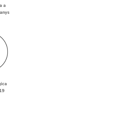
a a
 anys
ica
19