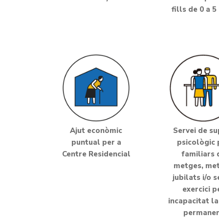
fills de 0 a 5
Ajut econòmic
Servei de su
puntual per a
psicològic 
Centre Residencial
familiars 
metges, me
jubilats i/o 
exercici p
incapacitat l
permane