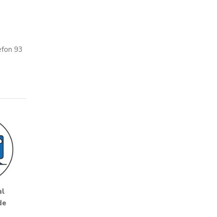
èfon 93
al
de