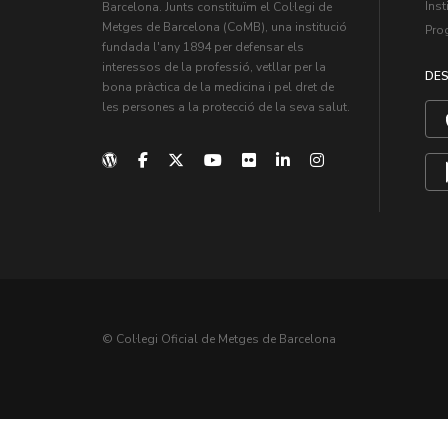
Inst
Barcelona. Junts constituïm el Col·legi de
Metges de Barcelona (CoMB), una institució
Pro
fundada l'any 1894 per defensar els
interessos de la professió, vetllar per la
DES
bona pràctica de la medicina i pel dret de
les persones a la protecció de la seva salut.
© Col·legi Oficial de Metges de Barcelona