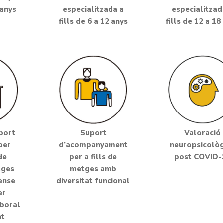
 anys
especialitzada a
especialitzad
fills de 6 a 12 anys
fills de 12 a 18
port
Suport
Valoració
per
d’acompanyament
neuropsicològ
de
per a fills de
post COVID-
tges
metges amb
sense
diversitat funcional
er
aboral
nt