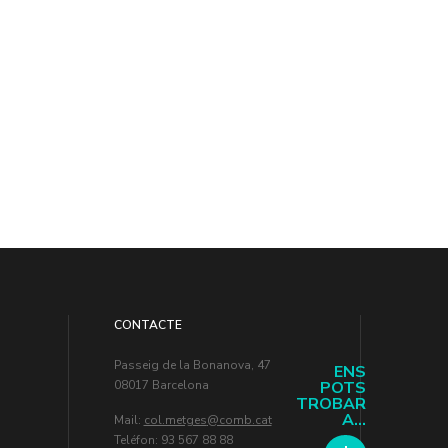
CONTACTE
Passeig de la Bonanova, 47
ENS
08017 Barcelona
POTS
TROBAR
A...
Mail:
col.metges
Teléfon: 93 567 88 88