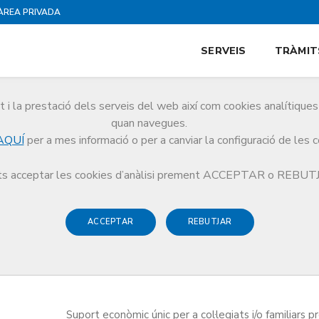
ÀREA PRIVADA
SERVEIS
TRÀMIT
i la prestació dels serveis del web així com cookies analítiqu
quan navegues.
AQUÍ
per a mes informació o per a canviar la configuració de les 
ocial
Ajuts i prestacions del programa
Ajut econòmic puntual
s acceptar les cookies d’anàlisi prement ACCEPTAR o REBU
ACCEPTAR
REBUTJAR
Suport econòmic únic per a col·legiats i/o familiars p