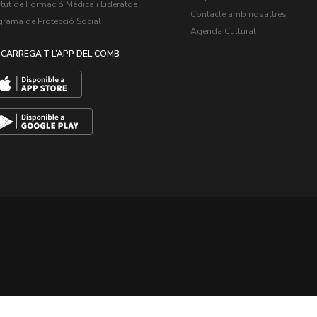
itut de Formació Mèdica i Lideratge
Contacte amb nosaltres
grama de Protecció Social
Agenda Cultural
CARREGA’T L’APP DEL COMB