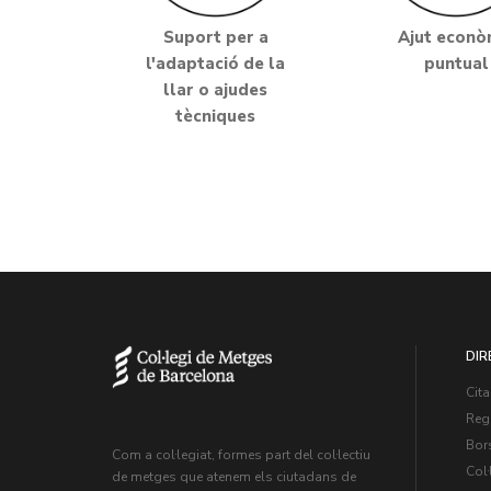
Suport per a
Ajut econò
l'adaptació de la
puntual
llar o ajudes
tècniques
DIR
Cita
Regi
Bors
Com a col·legiat, formes part del col·lectiu
Col·
de metges que atenem els ciutadans de