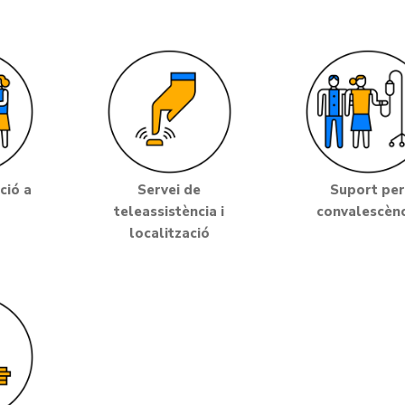
ció a
Servei de
Suport pe
teleassistència i
convalescènc
localització