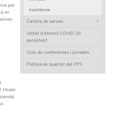
cia per
Assistència
tà en
deriven
Cartera de serveis
Unitat d’atenció COVID-19
persistent
Cicle de conferències i jornades
Política de qualitat del PPS
l
el Model
Hisenda)
us