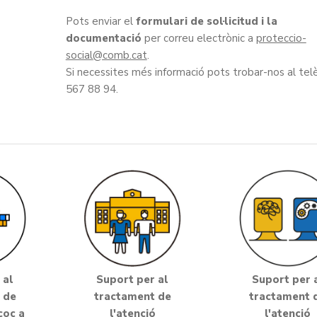
Pots enviar el
formulari de sol·licitud i la
documentació
per correu electrònic a
proteccio-
social
.
Si necessites més informació pots trobar-nos al tel
567 88 94.
 al
Suport per al
Suport per 
 de
tractament de
tractament 
coç a
l'atenció
l'atenció