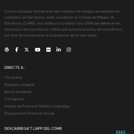
Com a col·legiat, formes part del col·lectiu de metges que atenem els
ciutadans de Barcelona. Junts constituïm el Col·legi de Metges de
Barcelona (CoMB), una institució fundada l'any 1894 per defensar els
interessos de la professió, vetllar per la bona pràctica de la medicina i
pel dret de les persones a la protecció de la seva salut.
DIRECTE A...
Cita prèvia
Registre col·legial
Borsa de treball
Col·legiació
Institut de Formació Mèdica i Lideratge
Programa de Protecció Social
DESCARREGA’T L’APP DEL COMB
ENS