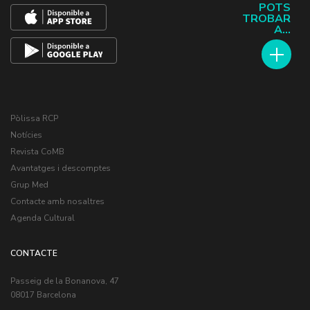
POTS
TROBAR
A...
Pòlissa RCP
Notícies
Revista CoMB
Avantatges i descomptes
Grup Med
Contacte amb nosaltres
Agenda Cultural
CONTACTE
Passeig de la Bonanova, 47
08017 Barcelona