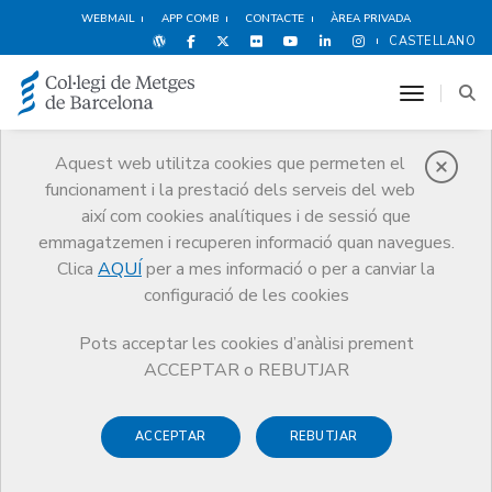
WEBMAIL
APP COMB
CONTACTE
ÀREA PRIVADA
CASTELLANO
toggle n
Aquest web utilitza cookies que permeten el
funcionament i la prestació dels serveis del web
Protecció social
així com cookies analítiques i de sessió que
Serveis
Salut i benestar del metge
Protecció social
emmagatzemen i recuperen informació quan navegues.
Ajuts i prestacions del programa
Formació
Clica
AQUÍ
per a mes informació o per a canviar la
configuració de les cookies
Pots acceptar les cookies d’anàlisi prement
ACCEPTAR o REBUTJAR
Formació
ACCEPTAR
REBUTJAR
El Programa de Protecció Social
desenvolupa activitats formatives de