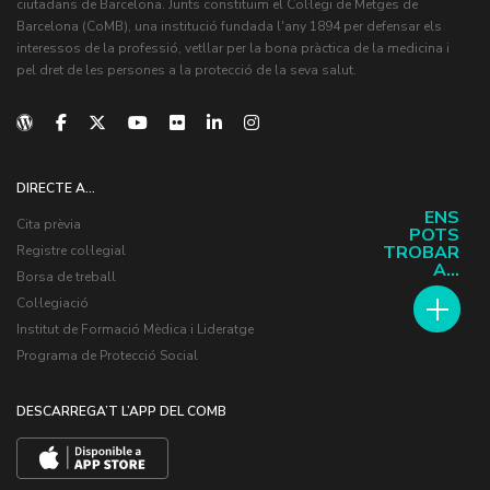
ciutadans de Barcelona. Junts constituïm el Col·legi de Metges de
Barcelona (CoMB), una institució fundada l'any 1894 per defensar els
interessos de la professió, vetllar per la bona pràctica de la medicina i
pel dret de les persones a la protecció de la seva salut.
DIRECTE A...
ENS
Cita prèvia
POTS
TROBAR
Registre col·legial
A...
Borsa de treball
Col·legiació
Institut de Formació Mèdica i Lideratge
Programa de Protecció Social
DESCARREGA’T L’APP DEL COMB