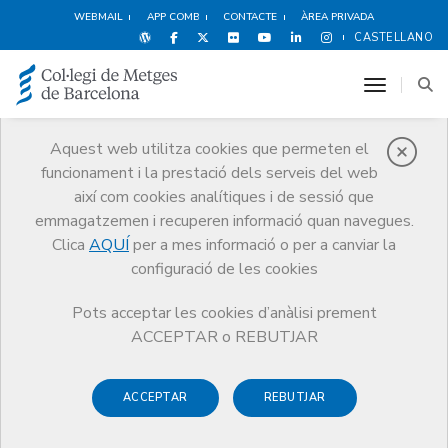
WEBMAIL
APP COMB
CONTACTE
ÀREA PRIVADA
CASTELLANO
toggle n
Aquest web utilitza cookies que permeten el
funcionament i la prestació dels serveis del web
Protecció social
així com cookies analítiques i de sessió que
Serveis
Salut i benestar del metge
Protecció social
emmagatzemen i recuperen informació quan navegues.
Ajuts i prestacions del programa
Clica
AQUÍ
per a mes informació o per a canviar la
Taller d'estimulació cognitiva - No oblidis la teva memòria
configuració de les cookies
Pots acceptar les cookies d’anàlisi prement
ACCEPTAR o REBUTJAR
Taller d'estimulació
ACCEPTAR
REBUTJAR
cognitiva - No oblidis la teva