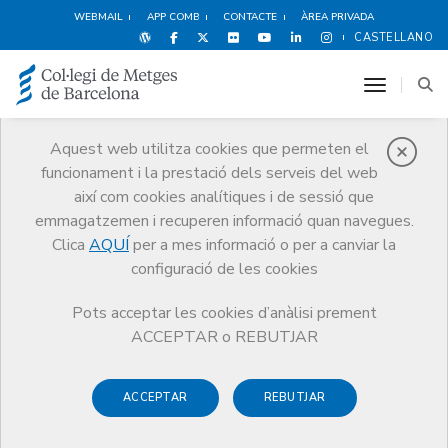
WEBMAIL
APP COMB
CONTACTE
ÀREA PRIVADA
CASTELLANO
toggle n
Aquest web utilitza cookies que permeten el
funcionament i la prestació dels serveis del web
Protecció social
així com cookies analítiques i de sessió que
Serveis
Salut i benestar del metge
Protecció social
emmagatzemen i recuperen informació quan navegues.
Ajuts i prestacions del programa
Suport per convalescència
Clica
AQUÍ
per a mes informació o per a canviar la
configuració de les cookies
Pots acceptar les cookies d’anàlisi prement
ACCEPTAR o REBUTJAR
Suport per convalescència
ACCEPTAR
REBUTJAR