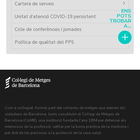
Cartera de serveis
ENS
POTS
Unitat d’atenció COVID-19 persistent
TROBAR
A...
Cicle de conferències i jornades
Política de qualitat del PPS
Com a col·legiat, formes part del col·lectiu de metges que atenem els
ciutadans de Barcelona. Junts constituïm el Col·legi de Metges de
Barcelona (CoMB), una institució fundada l'any 1894 per defensar els
interessos de la professió, vetllar per la bona pràctica de la medicina i
pel dret de les persones a la protecció de la seva salut.