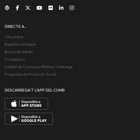
DIRECTE A...
Cita prèvia
Registre col·legial
Borsa de treball
Col·legiació
Institut de Formació Mèdica i Lideratge
Programa de Protecció Social
DESCARREGA’T L’APP DEL COMB