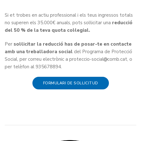
Si et trobes en actiu professional i els teus ingressos totals
no superen els 35.000€ anuals, pots sol·licitar una
reducció
del 50 % de la teva quota col·legial.
Per
sol·licitar la reducció has de posar-te en contacte
amb una treballadora social
del Programa de Protecció
Social, per correu electrònic a proteccio-social
comb.cat, o
per telèfon al 935678894.
FORMULARI DE SOL·LICITUD