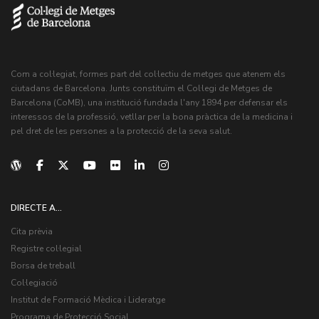
Com a col·legiat, formes part del col·lectiu de metges que atenem els
ciutadans de Barcelona. Junts constituïm el Col·legi de Metges de
Barcelona (CoMB), una institució fundada l'any 1894 per defensar els
interessos de la professió, vetllar per la bona pràctica de la medicina i
pel dret de les persones a la protecció de la seva salut.
DIRECTE A...
Cita prèvia
Registre col·legial
Borsa de treball
Col·legiació
Institut de Formació Mèdica i Lideratge
Programa de Protecció Social