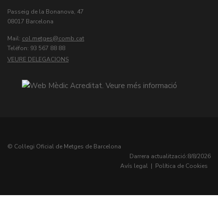
Passeig de la Bonanova, 47
08017 Barcelona
Mail:
col.metges
Teléfon: 93 567 88 88
VEURE DELEGACIONS
© Col·legi Oficial de Metges de Barcelona
Darrera actualització:
8/8/2026
Avís legal
|
Política de Cookies