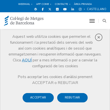
WEBMAIL
APP COMB
CONTACTE
ÀREA PRIVADA
CASTELLANO
toggle n
Aquest web utilitza cookies que permeten el
funcionament i la prestació dels serveis del web
Protecció social
així com cookies analítiques i de sessió que
Serveis
Salut i benestar del metge
Protecció social
emmagatzemen i recuperen informació quan navegues.
Ajuts i prestacions del programa
Clica
AQUÍ
per a mes informació o per a canviar la
Reducció quota col·legial (ajut social)
configuració de les cookies
Pots acceptar les cookies d’anàlisi prement
ACCEPTAR o REBUTJAR
Reducció quota col·legial
ACCEPTAR
REBUTJAR
(ajut social)