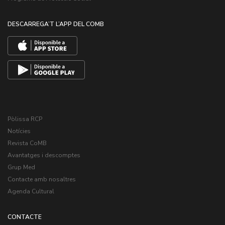
DESCARREGA’T L’APP DEL COMB
Pòlissa RCP
Notícies
Revista CoMB
Avantatges i descomptes
Grup Med
Contacte amb nosaltres
Agenda Cultural
CONTACTE