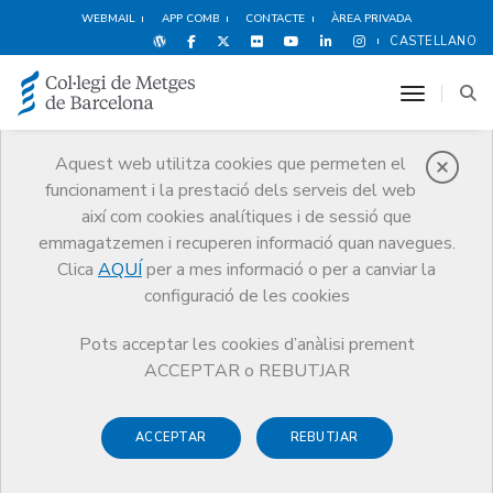
WEBMAIL
APP COMB
CONTACTE
ÀREA PRIVADA
CASTELLANO
toggle n
Aquest web utilitza cookies que permeten el
funcionament i la prestació dels serveis del web
Avantatges i
així com cookies analítiques i de sessió que
descomptes
emmagatzemen i recuperen informació quan navegues.
Clica
AQUÍ
per a mes informació o per a canviar la
Serveis
Altres serveis
Avantatges i descomptes
configuració de les cookies
Oci i Cultura
Revista PETIT SÀPIENS
Pots acceptar les cookies d’anàlisi prement
ACCEPTAR o REBUTJAR
ACCEPTAR
REBUTJAR
Compres
Oci i Cultura
Espectacles
E