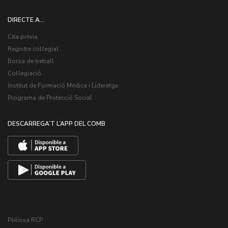
DIRECTE A...
Cita prèvia
Registre col·legial
Borsa de treball
Col·legiació
Institut de Formació Mèdica i Lideratge
Programa de Protecció Social
DESCARREGA’T L’APP DEL COMB
Pòlissa RCP