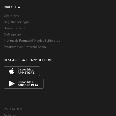
DIRECTE A...
Cita prèvia
Registre col·legial
Borsa de treball
Col·legiació
Institut de Formació Mèdica i Lideratge
Programa de Protecció Social
DESCARREGA’T L’APP DEL COMB
Pòlissa RCP
Notícies