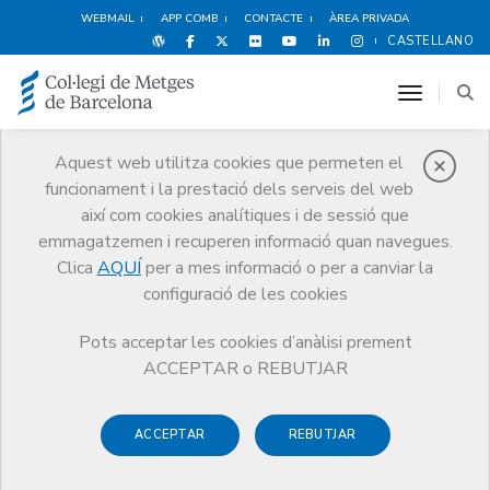
WEBMAIL
APP COMB
CONTACTE
ÀREA PRIVADA
CASTELLANO
toggle n
Aquest web utilitza cookies que permeten el
funcionament i la prestació dels serveis del web
Avantatges i
així com cookies analítiques i de sessió que
descomptes
emmagatzemen i recuperen informació quan navegues.
Clica
AQUÍ
per a mes informació o per a canviar la
Serveis
Altres serveis
Avantatges i descomptes
configuració de les cookies
Esports i Benestar
Pots acceptar les cookies d’anàlisi prement
ACCEPTAR o REBUTJAR
ACCEPTAR
REBUTJAR
Oci i Cultura
Espectacles
Esports i Benestar