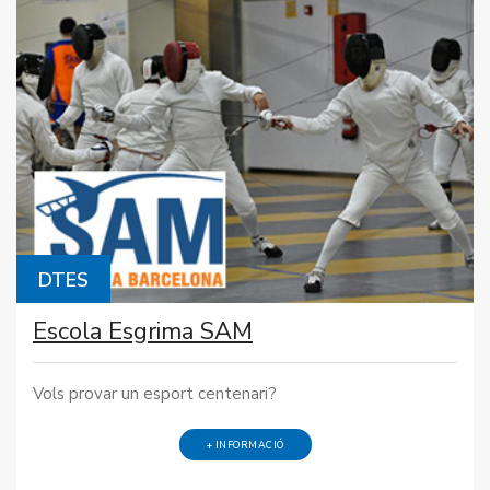
DTES
Escola Esgrima SAM
Vols provar un esport centenari?
+ INFORMACIÓ