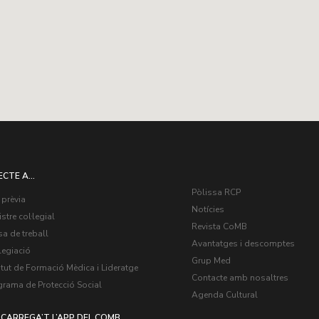
ECTE A...
Pòlissa RCP
 prèvia
Notícies
stre col·legial
Revista CoMB
a de treball
Avantatges i descomptes
legiació
Grup Med
itut de Formació Mèdica i Lideratge
Contacte amb nosaltres
grama de Protecció Social
Agenda Cultural
CARREGA’T L’APP DEL COMB