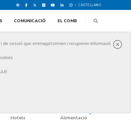
CASTELLANO
S
COMUNICACIÓ
EL COMB
es i de sessió que emmagatzemen i recuperen informació
cookies
TJAR
Hotels
Alimentació
Formació 