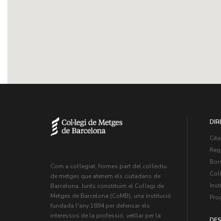
DIR
Cita
Regi
Bors
Com a col·legiat, formes part del col·lectiu
Col·
de metges que atenem els ciutadans de
Inst
Barcelona. Junts constituïm el Col·legi de
Metges de Barcelona (CoMB), una institució
Pro
fundada l'any 1894 per defensar els
interessos de la professió, vetllar per la
DES