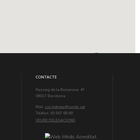
CONTACTE
Passeig de la Bonanova, 47
08017 Barcelona
Mail:
col.metges
Teléfon: 93 567 88 88
VEURE DELEGACIONS