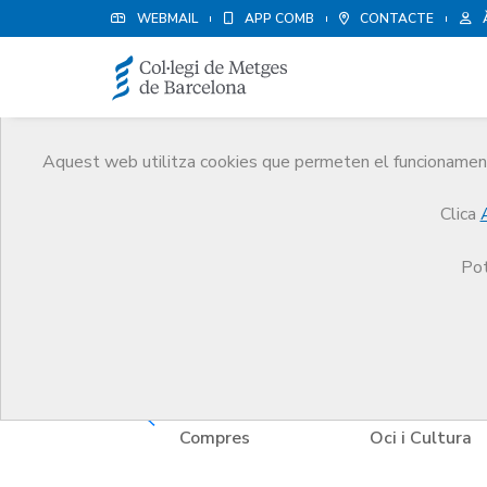
WEBMAIL
APP COMB
CONTACTE
Aquest web utilitza cookies que permeten el funcionament 
Avantatges i descompt
Clica
Serveis
Altres serveis
Avantatges i descompt
Pot
i i empresa
Compres
Oci i Cultura