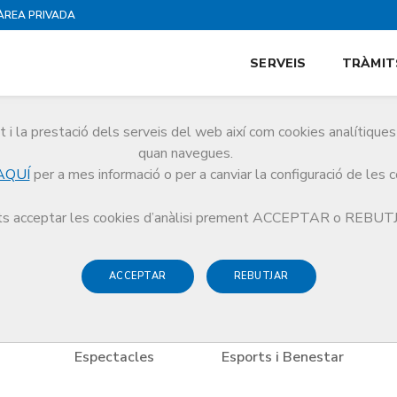
ÀREA PRIVADA
SERVEIS
TRÀMIT
i la prestació dels serveis del web així com cookies analítiqu
es
quan navegues.
AQUÍ
per a mes informació o per a canviar la configuració de les 
es
Espectacles
s acceptar les cookies d’anàlisi prement ACCEPTAR o REBU
ACCEPTAR
REBUTJAR
Espectacles
Esports i Benestar