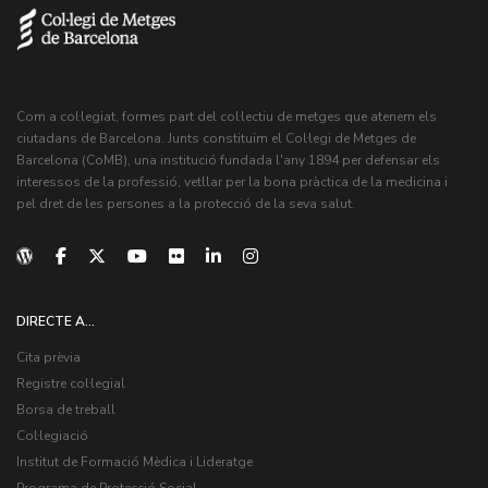
Com a col·legiat, formes part del col·lectiu de metges que atenem els
ciutadans de Barcelona. Junts constituïm el Col·legi de Metges de
Barcelona (CoMB), una institució fundada l'any 1894 per defensar els
interessos de la professió, vetllar per la bona pràctica de la medicina i
pel dret de les persones a la protecció de la seva salut.
DIRECTE A...
Cita prèvia
Registre col·legial
Borsa de treball
Col·legiació
Institut de Formació Mèdica i Lideratge