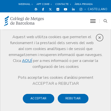
WEBMAIL
APP COMB
CONTACTE
ÀREA PRIVADA
CASTELLANO
toggle n
Aquest web utilitza cookies que permeten el
funcionament i la prestació dels serveis del web
Avantatges i
així com cookies analítiques i de sessió que
descomptes
emmagatzemen i recuperen informació quan navegues.
Clica
AQUÍ
per a mes informació o per a canviar la
Serveis
Altres serveis
Avantatges i descomptes
configuració de les cookies
Oci i Cultura
Pots acceptar les cookies d’anàlisi prement
ACCEPTAR o REBUTJAR
ACCEPTAR
REBUTJAR
Oci i Cultura
Espectacles
Esports i Benestar