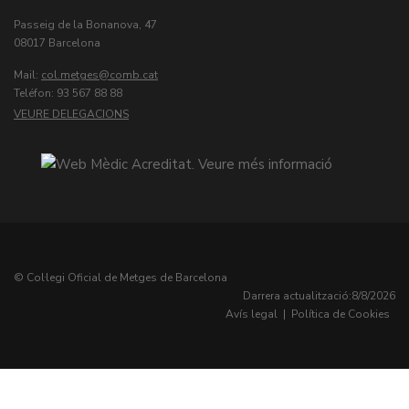
Passeig de la Bonanova, 47
08017 Barcelona
Mail:
col.metges
Teléfon: 93 567 88 88
VEURE DELEGACIONS
© Col·legi Oficial de Metges de Barcelona
Darrera actualització:
8/8/2026
Avís legal
|
Política de Cookies