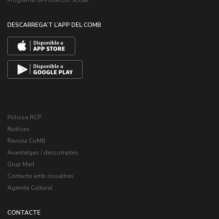
Programa de Protecció Social
DESCARREGA’T L’APP DEL COMB
Pòlissa RCP
Notícies
Revista CoMB
Avantatges i descomptes
Grup Med
Contacte amb nosaltres
Agenda Cultural
CONTACTE