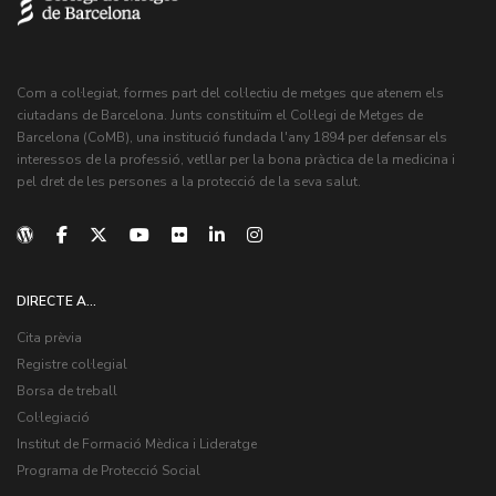
Com a col·legiat, formes part del col·lectiu de metges que atenem els
ciutadans de Barcelona. Junts constituïm el Col·legi de Metges de
Barcelona (CoMB), una institució fundada l'any 1894 per defensar els
interessos de la professió, vetllar per la bona pràctica de la medicina i
pel dret de les persones a la protecció de la seva salut.
DIRECTE A...
Cita prèvia
Registre col·legial
Borsa de treball
Col·legiació
Institut de Formació Mèdica i Lideratge
Programa de Protecció Social