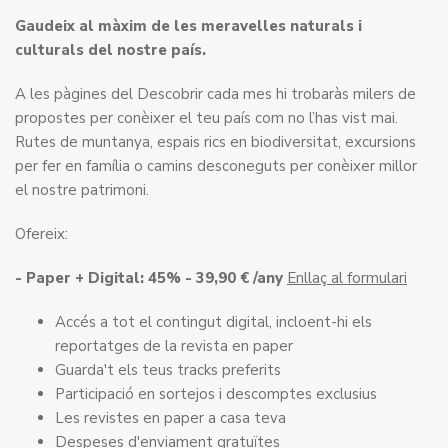
Gaudeix al màxim de les meravelles naturals i
culturals del nostre país.
A les pàgines del Descobrir cada mes hi trobaràs milers de
propostes per conèixer el teu país com no l’has vist mai.
Rutes de muntanya, espais rics en biodiversitat, excursions
per fer en família o camins desconeguts per conèixer millor
el nostre patrimoni.
Ofereix:
- Paper + Digital: 45% - 39,90 € /any
Enllaç al formulari
Accés a tot el contingut digital, incloent-hi els
reportatges de la revista en paper
Guarda't els teus tracks preferits
Participació en sortejos i descomptes exclusius
Les revistes en paper a casa teva
Despeses d'enviament gratuïtes