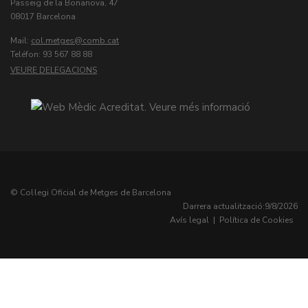
Passeig de la Bonanova, 47
08017 Barcelona
Mail:
col.metges
Teléfon: 93 567 88 88
VEURE DELEGACIONS
© Col·legi Oficial de Metges de Barcelona
Darrera actualització:
9/8/2026
Avís legal
|
Política de Cookies