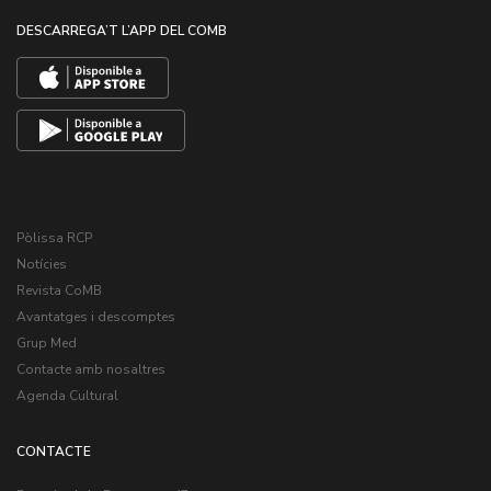
DESCARREGA’T L’APP DEL COMB
Pòlissa RCP
Notícies
Revista CoMB
Avantatges i descomptes
Grup Med
Contacte amb nosaltres
Agenda Cultural
CONTACTE