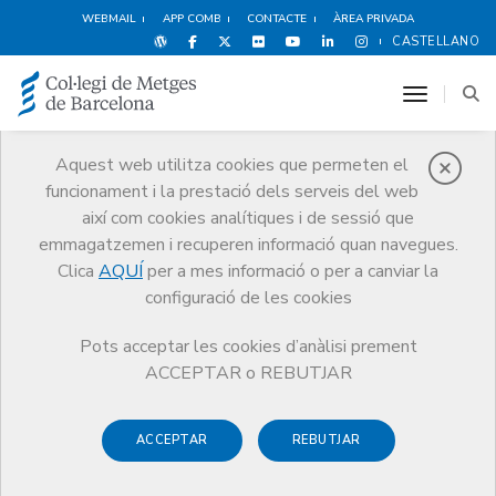
WEBMAIL
APP COMB
CONTACTE
ÀREA PRIVADA
CASTELLANO
toggle n
Aquest web utilitza cookies que permeten el
funcionament i la prestació dels serveis del web
Avantatges i
així com cookies analítiques i de sessió que
descomptes
emmagatzemen i recuperen informació quan navegues.
Clica
AQUÍ
per a mes informació o per a canviar la
Serveis
Altres serveis
Avantatges i descomptes
configuració de les cookies
Oci i Cultura
Revista Descobrir
Pots acceptar les cookies d’anàlisi prement
ACCEPTAR o REBUTJAR
ACCEPTAR
REBUTJAR
Compres
Oci i Cultura
Espectacles
E