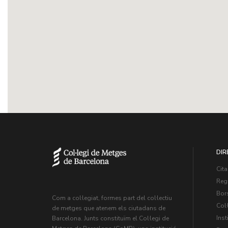
DIR
Cita
Regi
Bors
Com a col·legiat, formes part del col·lectiu
Col·
de metges que atenem els ciutadans de
Inst
Barcelona. Junts constituïm el Col·legi de