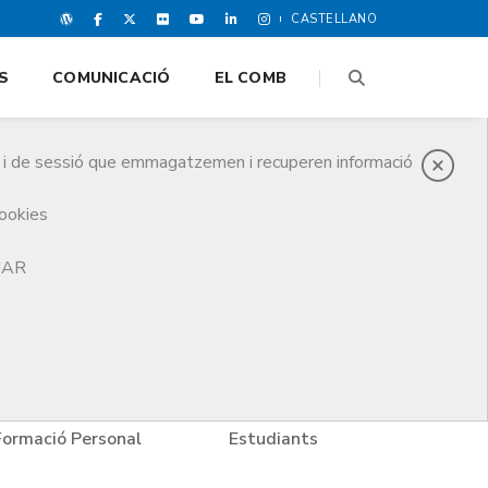
CASTELLANO
S
COMUNICACIÓ
EL COMB
es i de sessió que emmagatzemen i recuperen informació
cookies
TJAR
Formació Personal
Estudiants
Ne