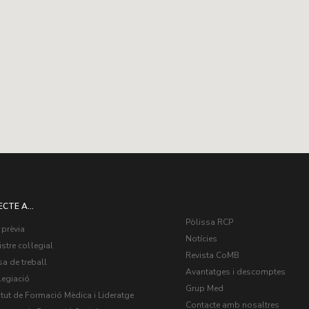
ECTE A...
Pòlissa RCP
 prèvia
Notícies
stre col·legial
Revista CoMB
a de treball
Avantatges i descomptes
legiació
Grup Med
itut de Formació Mèdica i Lideratge
Contacte amb nosaltres