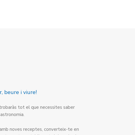
, beure i viure!
robaràs tot el que necessites saber
gastronomia.
s amb noves receptes, converteix-te en