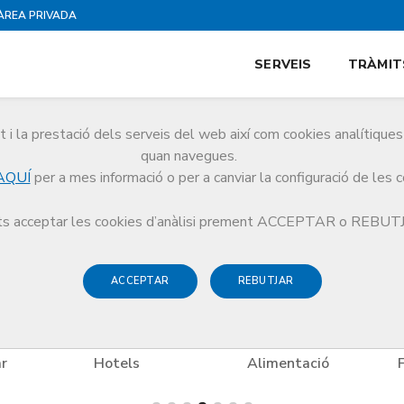
ÀREA PRIVADA
SERVEIS
TRÀMIT
i la prestació dels serveis del web així com cookies analítiqu
es
quan navegues.
AQUÍ
per a mes informació o per a canviar la configuració de les 
es
Oci i Cultura
Revista Cuina
s acceptar les cookies d’anàlisi prement ACCEPTAR o REBU
ACCEPTAR
REBUTJAR
ar
Hotels
Alimentació