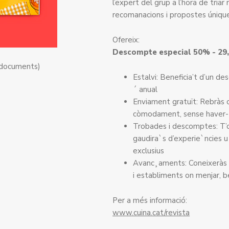
l’expert del grup a l’hora de tria
recomanacions i propostes úniques
Ofereix:
Descompte especial 50% - 29,
 documents)
Estalvi: Beneficia’t d’un d
´ anual
Enviament gratuït: Rebràs c
còmodament, sense haver-
Trobades i descomptes: T’
gaudira`s d’experie`ncies u´
exclusius
Avanc¸aments: Coneixeràs a
i establiments on menjar, b
Per a més informació:
www.cuina.cat/revista