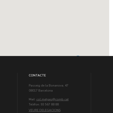
CONTACTE
Passeig de la Bonanova, 47
08017 Barcelona
Mail:
col.metges
Teléfon: 93 567 88 88
VEURE DELEGACIONS