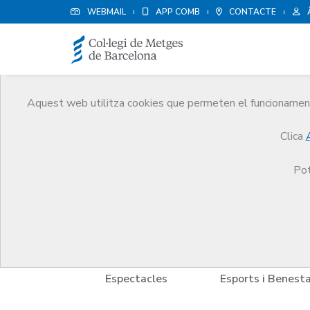
WEBMAIL
APP COMB
CONTACTE
Aquest web utilitza cookies que permeten el funcionament 
Avantatges i descompt
Clica
Serveis
Altres serveis
Avantatges i descompt
Pot
 Cultura
Espectacles
Esports i Benest