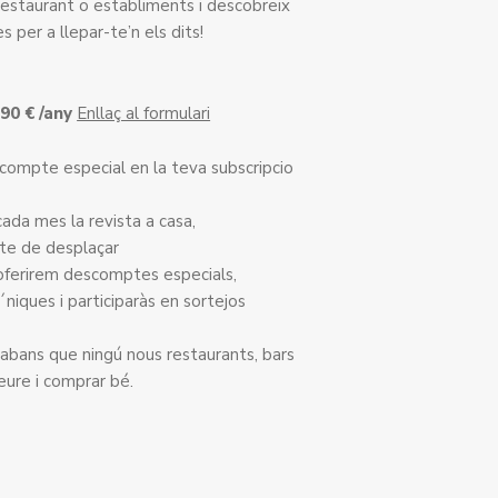
r restaurant o establiments i descobreix
 per a llepar-te’n els dits!
90 € /any
Enllaç al formulari
escompte especial en la teva subscripcio
ada mes la revista a casa,
te de desplaçar
oferirem descomptes especials,
niques i participaràs en sortejos
bans que ningú nous restaurants, bars
eure i comprar bé.