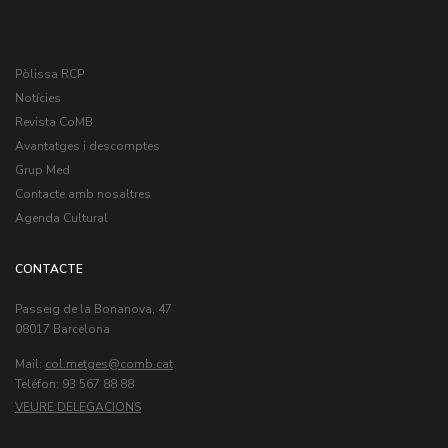
Pòlissa RCP
Notícies
Revista CoMB
Avantatges i descomptes
Grup Med
Contacte amb nosaltres
Agenda Cultural
CONTACTE
Passeig de la Bonanova, 47
08017 Barcelona
Mail:
col.metges
Teléfon: 93 567 88 88
VEURE DELEGACIONS