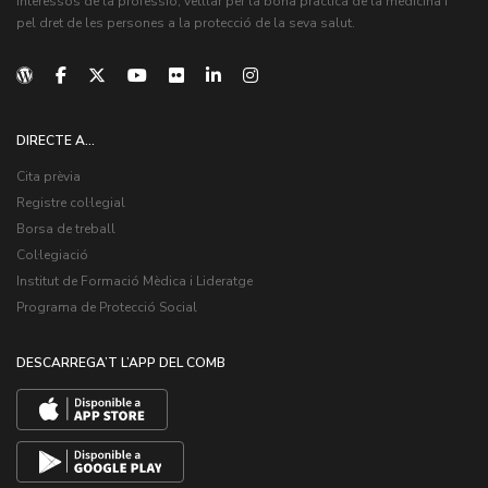
interessos de la professió, vetllar per la bona pràctica de la medicina i
pel dret de les persones a la protecció de la seva salut.
DIRECTE A...
Cita prèvia
Registre col·legial
Borsa de treball
Col·legiació
Institut de Formació Mèdica i Lideratge
Programa de Protecció Social
DESCARREGA’T L’APP DEL COMB