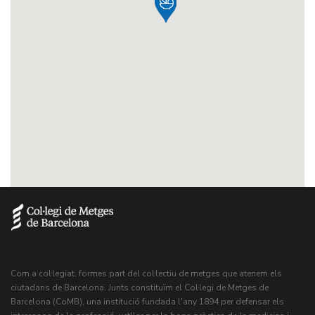
Com a col·legiat, formes part del col·lectiu de metges que atenem els
ciutadans de Barcelona. Junts constituïm el Col·legi de Metges de
Barcelona (CoMB), una institució fundada l'any 1894 per defensar els