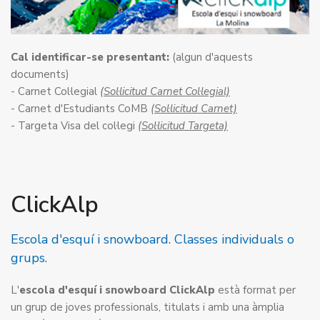
Cal identificar-se presentant:
(algun d'aquests
documents)
- Carnet Col·legial
(Sol·licitud Carnet Col·legial)
- Carnet d'Estudiants CoMB
(Sol·licitud Carnet)
- Targeta Visa del col·legi
(Sol·licitud Targeta)
ClickAlp
Escola d'esquí i snowboard. Classes individuals o
grups.
L'
escola d'esquí i snowboard ClickAlp
està format per
un grup de joves professionals, titulats i amb una àmplia