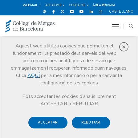
WEBMAIL
APP COMB
CONTACTE
ÀREA PRIVADA
CASTELLANO
toggle n
Aquest web utilitza cookies que permeten el
funcionament i la prestació dels serveis del web
Avantatges i
així com cookies analítiques i de sessió que
descomptes
emmagatzemen i recuperen informació quan navegues.
Clica
AQUÍ
per a mes informació o per a canviar la
Serveis
Altres serveis
Avantatges i descomptes
configuració de les cookies
Esports i Benestar
ClickAlp
Pots acceptar les cookies d’anàlisi prement
ACCEPTAR o REBUTJAR
ACCEPTAR
REBUTJAR
s
Oci i Cultura
Espectacles
Esports i Benesta