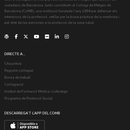
ciutadans de Barcelona. Junts constituïm el Col·legi de Metges de
Barcelona (CoMB), una institució fundada l'any 1894 per defensar els
interessos de la professió, vetllar per la bona pràctica de la medicina i
pel dret de les persones a la protecció de la seva salut.
DIRECTE A...
Cita prèvia
Registre col·legial
Borsa de treball
Col·legiació
Institut de Formació Mèdica i Lideratge
Programa de Protecció Social
DESCARREGA’T L’APP DEL COMB