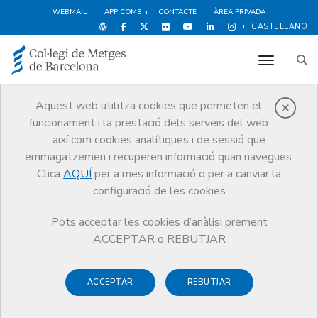
WEBMAIL
APP COMB
CONTACTE
ÀREA PRIVADA
CASTELLANO
toggle n
Aquest web utilitza cookies que permeten el
funcionament i la prestació dels serveis del web
Notícies
així com cookies analítiques i de sessió que
Comunicació
Notícies
emmagatzemen i recuperen informació quan navegues.
Nou Document de Posició del CCMC sobre principis i deures en
l’exercici de la Direcció Mèdica
Clica
AQUÍ
per a mes informació o per a canviar la
configuració de les cookies
Pots acceptar les cookies d’anàlisi prement
ACCEPTAR o REBUTJAR
ACCEPTAR
REBUTJAR
7 DE GENER DE 2019
Nou Document de Posició del