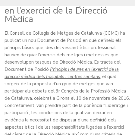
CCMC sobre principis i deures
en l’exercici de la Direcció
Mèdica
El Consell de Col·legis de Metges de Catalunya (CCMC) ha
publicat un nou Document de Posició en què defineix els
principis bàsics que, des del vessant ètic i professional,
haurien de guiar l'exercici dels metges i metgesses que
desenvolupen tasques de Direcció Mèdica. Es tracta del
Document de Posició
Principis i deures en l’exercici de la
direcció mèdica dels hospitals i centres sanitaris
, el qual
sorgeix de la proposta d’un grup de metges que van
participar als debats del
3r Congrés de la Professió Mèdica
de Catalunya
, celebrat a Girona el 10 de novembre de 2016.
Concretament, van prendre part de la ponència “Lideratge i
participació”, les conclusions de la qual van deixar en
evidència la necessitat de disposar d’una definició dels
aspectes ètics i de les responsabilitats lligades a l’exercici
del càrrec de la Direcció Mèdica, així com d’uns criteris de