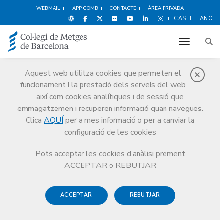
WEBMAIL
APP COMB
CONTACTE
ÀREA PRIVADA
CASTELLANO
toggle n
Aquest web utilitza cookies que permeten el
funcionament i la prestació dels serveis del web
Notícies
així com cookies analítiques i de sessió que
Comunicació
Notícies
emmagatzemen i recuperen informació quan navegues.
El CoMB lliurarà els Premis a l’Excel·lència Professional 2023 el 27 de
novembre
Clica
AQUÍ
per a mes informació o per a canviar la
configuració de les cookies
Pots acceptar les cookies d’anàlisi prement
ACCEPTAR o REBUTJAR
ACCEPTAR
REBUTJAR