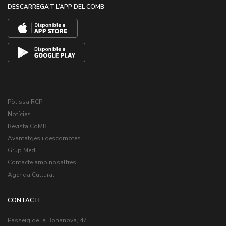
DESCARREGA’T L’APP DEL COMB
Pòlissa RCP
Notícies
Revista CoMB
Avantatges i descomptes
Grup Med
Contacte amb nosaltres
Agenda Cultural
CONTACTE
Passeig de la Bonanova, 47