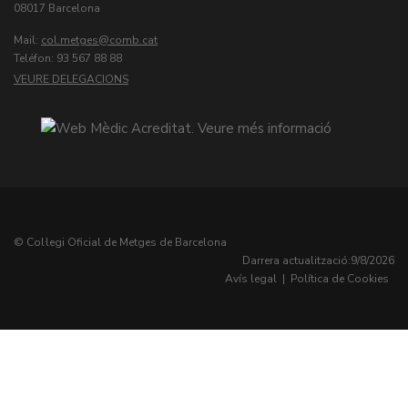
08017 Barcelona
Mail:
col.metges
Teléfon: 93 567 88 88
VEURE DELEGACIONS
© Col·legi Oficial de Metges de Barcelona
Darrera actualització:
9/8/2026
Avís legal
|
Política de Cookies