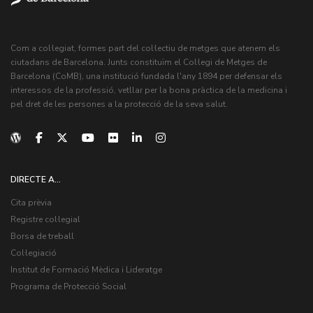
Com a col·legiat, formes part del col·lectiu de metges que atenem els
ciutadans de Barcelona. Junts constituïm el Col·legi de Metges de
Barcelona (CoMB), una institució fundada l'any 1894 per defensar els
interessos de la professió, vetllar per la bona pràctica de la medicina i
pel dret de les persones a la protecció de la seva salut.
DIRECTE A...
Cita prèvia
Registre col·legial
Borsa de treball
Col·legiació
Institut de Formació Mèdica i Lideratge
Programa de Protecció Social