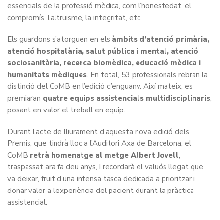
essencials de la professió mèdica, com l’honestedat, el
compromís, l’altruisme, la integritat, etc.
Els guardons s’atorguen en els
àmbits d’atenció primària,
atenció hospitalària, salut pública i mental, atenció
sociosanitària, recerca biomèdica, educació mèdica i
humanitats mèdiques
. En total, 53 professionals rebran la
distinció del CoMB en l’edició d’enguany. Així mateix, es
premiaran
quatre equips assistencials
multidisciplinaris
,
posant en valor el treball en equip.
Durant l’acte de lliurament d’aquesta nova edició dels
Premis, que tindrà lloc a l’Auditori Axa de Barcelona, el
CoMB
retrà homenatge al metge Albert Jovell
,
traspassat ara fa deu anys, i recordarà el valuós llegat que
va deixar, fruit d’una intensa tasca dedicada a prioritzar i
donar valor a l’experiència del pacient durant la pràctica
assistencial.