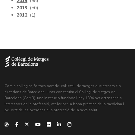
2014
(58)
2013
(50)
2012
(1)
Com a col·legiat, formes part del col·lectiu de metges que atenem els
ciutadans de Barcelona. Junts constituïm el Col·legi de Metges de
Barcelona (CoMB), una institució fundada l'any 1894 per defensar els
interessos de la professió, vetllar per la bona pràctica de la medicina i
pel dret de les persones a la protecció de la seva salut.