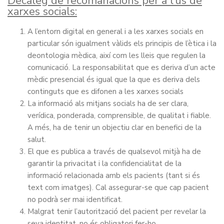
Decàleg de recomanacions per a l’ús de
xarxes socials:
A l’entorn digital en general i a les xarxes socials en
particular són igualment vàlids els principis de l’ètica i la
deontologia mèdica, així com les lleis que regulen la
comunicació. La responsabilitat que es deriva d’un acte
mèdic presencial és igual que la que es deriva dels
continguts que es difonen a les xarxes socials
La informació als mitjans socials ha de ser clara,
verídica, ponderada, comprensible, de qualitat i fiable.
A més, ha de tenir un objectiu clar en benefici de la
salut.
El que es publica a través de qualsevol mitjà ha de
garantir la privacitat i la confidencialitat de la
informació relacionada amb els pacients (tant si és
text com imatges). Cal assegurar-se que cap pacient
no podrà ser mai identificat.
Malgrat tenir l’autorització del pacient per revelar la
seva identitat, no és obligatori fer-ho.