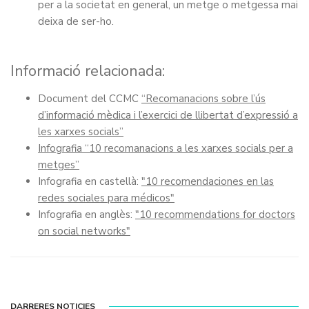
per a la societat en general, un metge o metgessa mai
deixa de ser-ho.
Informació relacionada:
Document del CCMC
“Recomanacions sobre l’ús
d’informació mèdica i l’exercici de llibertat d’expressió a
les xarxes socials”
Infografia “10 recomanacions a les xarxes socials per a
metges”
Infografia en castellà:
"10 recomendaciones en las
redes sociales para médicos"
Infografia en anglès:
"10 recommendations for doctors
on social networks"
DARRERES NOTICIES