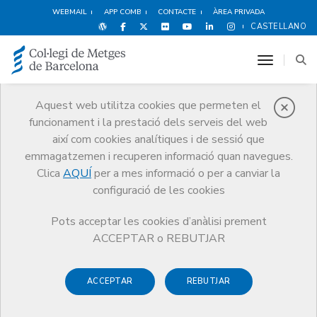
WEBMAIL
APP COMB
CONTACTE
ÀREA PRIVADA
CASTELLANO
toggle n
Aquest web utilitza cookies que permeten el
funcionament i la prestació dels serveis del web
Notícies
així com cookies analítiques i de sessió que
Comunicació
Notícies
emmagatzemen i recuperen informació quan navegues.
El CCMC recorda que el Codi de Deontologia també és d’obligat
compliment a les xarxes socials
Clica
AQUÍ
per a mes informació o per a canviar la
configuració de les cookies
Pots acceptar les cookies d’anàlisi prement
ACCEPTAR o REBUTJAR
ACCEPTAR
REBUTJAR
30 DE NOVEMBRE DE 2017
El CCMC recorda que el Codi