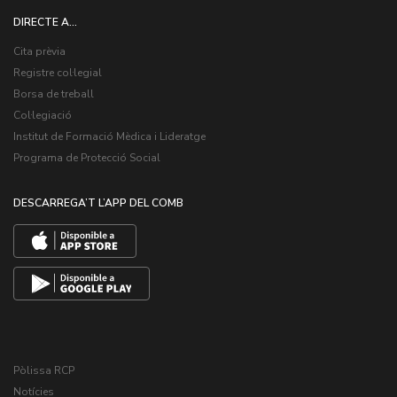
DIRECTE A...
Cita prèvia
Registre col·legial
Borsa de treball
Col·legiació
Institut de Formació Mèdica i Lideratge
Programa de Protecció Social
DESCARREGA’T L’APP DEL COMB
Pòlissa RCP
Notícies