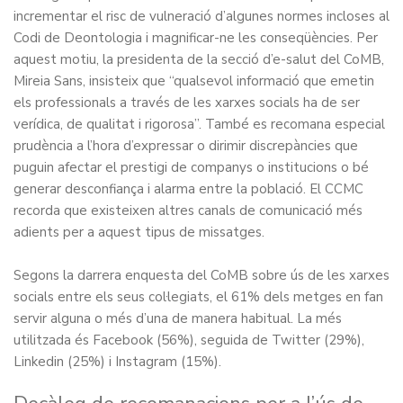
incrementar el risc de vulneració d’algunes normes incloses al
Codi de Deontologia i magnificar-ne les conseqüències. Per
aquest motiu, la presidenta de la secció d’e-salut del CoMB,
Mireia Sans, insisteix que “qualsevol informació que emetin
els professionals a través de les xarxes socials ha de ser
verídica, de qualitat i rigorosa”. També es recomana especial
prudència a l’hora d’expressar o dirimir discrepàncies que
puguin afectar el prestigi de companys o institucions o bé
generar desconfiança i alarma entre la població. El CCMC
recorda que existeixen altres canals de comunicació més
adients per a aquest tipus de missatges.
Segons la darrera enquesta del CoMB sobre ús de les xarxes
socials entre els seus col·legiats, el 61% dels metges en fan
servir alguna o més d’una de manera habitual. La més
utilitzada és Facebook (56%), seguida de Twitter (29%),
Linkedin (25%) i Instagram (15%).