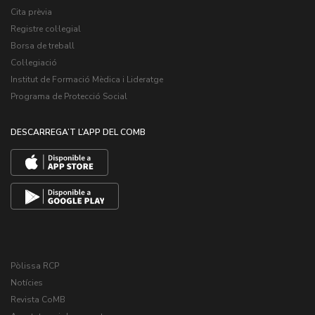
Cita prèvia
Registre col·legial
Borsa de treball
Col·legiació
Institut de Formació Mèdica i Lideratge
Programa de Protecció Social
DESCARREGA’T L’APP DEL COMB
Pòlissa RCP
Notícies
Revista CoMB