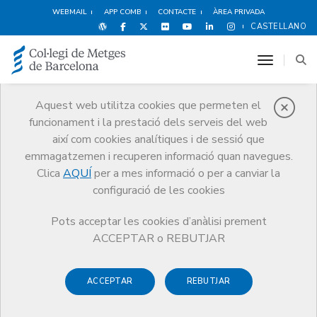
WEBMAIL
APP COMB
CONTACTE
ÀREA PRIVADA
CASTELLANO
toggle n
Aquest web utilitza cookies que permeten el
funcionament i la prestació dels serveis del web
Notícies
així com cookies analítiques i de sessió que
Comunicació
Notícies
emmagatzemen i recuperen informació quan navegues.
El CCMC alerta del risc que suposa l'increment de l'oferta de jocs
d'aposta en línia i insta a regular-ne la publicitat per protegir els
Clica
AQUÍ
per a mes informació o per a canviar la
menors
configuració de les cookies
Pots acceptar les cookies d’anàlisi prement
ACCEPTAR o REBUTJAR
ACCEPTAR
REBUTJAR
30 DE GENER DE 2019
El CCMC alerta del risc que