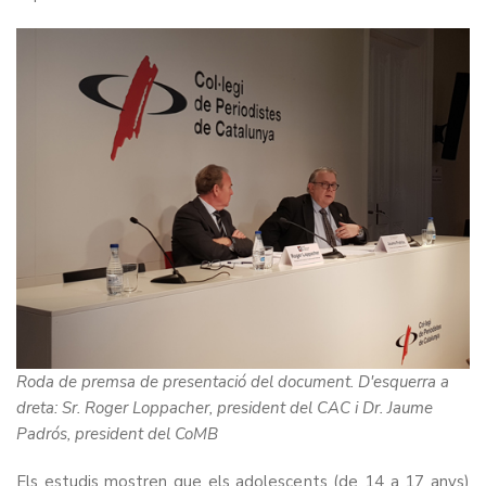
Roda de premsa de presentació del document. D'esquerra a
dreta: Sr. Roger Loppacher, president del CAC i Dr. Jaume
Padrós, president del CoMB
Els estudis mostren que els adolescents (de 14 a 17 anys)