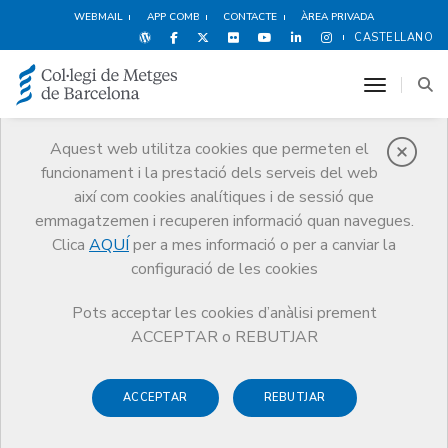
WEBMAIL
APP COMB
CONTACTE
ÀREA PRIVADA
CASTELLANO
toggle n
Aquest web utilitza cookies que permeten el
funcionament i la prestació dels serveis del web
Notícies
així com cookies analítiques i de sessió que
Comunicació
Notícies
emmagatzemen i recuperen informació quan navegues.
Comunicat de la Junta de govern del Col·legi Oficial de Metges de
Barcelona
Clica
AQUÍ
per a mes informació o per a canviar la
configuració de les cookies
Pots acceptar les cookies d’anàlisi prement
ACCEPTAR o REBUTJAR
ACCEPTAR
REBUTJAR
20 DE DESEMBRE DE 2012
Comunicat de la Junta de