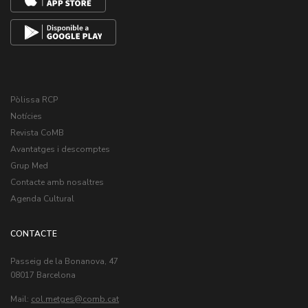
Pòlissa RCP
Notícies
Revista CoMB
Avantatges i descomptes
Grup Med
Contacte amb nosaltres
Agenda Cultural
CONTACTE
Passeig de la Bonanova, 47
08017 Barcelona
Mail:
col.metges