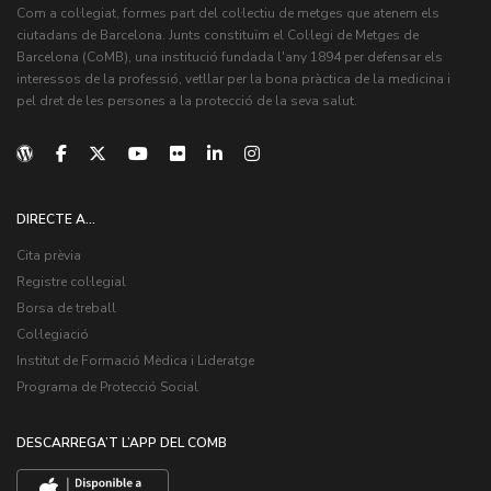
Com a col·legiat, formes part del col·lectiu de metges que atenem els
ciutadans de Barcelona. Junts constituïm el Col·legi de Metges de
Barcelona (CoMB), una institució fundada l'any 1894 per defensar els
interessos de la professió, vetllar per la bona pràctica de la medicina i
pel dret de les persones a la protecció de la seva salut.
DIRECTE A...
Cita prèvia
Registre col·legial
Borsa de treball
Col·legiació
Institut de Formació Mèdica i Lideratge
Programa de Protecció Social
DESCARREGA’T L’APP DEL COMB