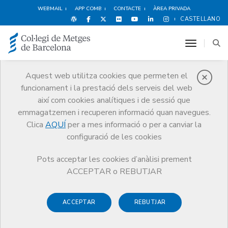
WEBMAIL
APP COMB
CONTACTE
ÀREA PRIVADA
CASTELLANO
toggle n
Aquest web utilitza cookies que permeten el
funcionament i la prestació dels serveis del web
Avantatges i
així com cookies analítiques i de sessió que
descomptes
emmagatzemen i recuperen informació quan navegues.
Clica
AQUÍ
per a mes informació o per a canviar la
Serveis
Altres serveis
Avantatges i descomptes
configuració de les cookies
Habitatge
Medilloguem
Pots acceptar les cookies d’anàlisi prement
ACCEPTAR o REBUTJAR
ACCEPTAR
REBUTJAR
Espectacles
Esports i Benestar
Hotels