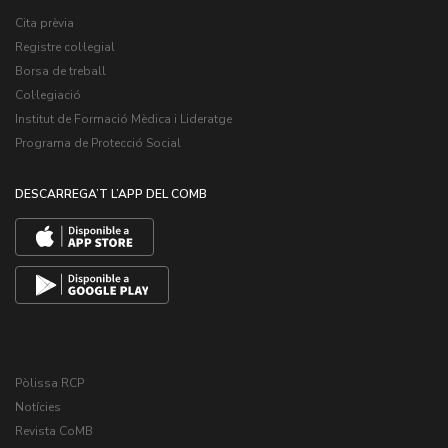
Cita prèvia
Registre col·legial
Borsa de treball
Col·legiació
Institut de Formació Mèdica i Lideratge
Programa de Protecció Social
DESCARREGA’T L’APP DEL COMB
Pòlissa RCP
Notícies
Revista CoMB