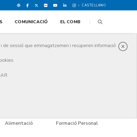
CASTELLANO
S
COMUNICACIÓ
EL COMB
es i de sessió que emmagatzemen i recuperen informació
cookies
TJAR
Alimentació
Formació Personal
Estud