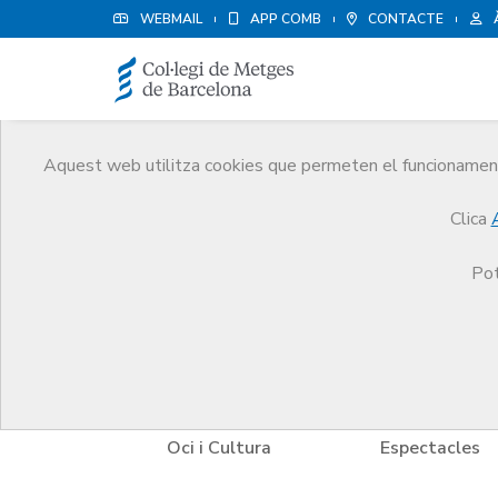
WEBMAIL
APP COMB
CONTACTE
Aquest web utilitza cookies que permeten el funcionament 
Avantatges i descompt
Clica
Serveis
Altres serveis
Avantatges i descompt
Pot
mpres
Oci i Cultura
Espectacles