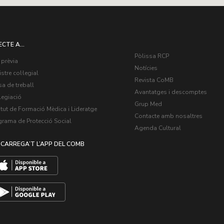
ECTE A...
Pòlissa RCP
 prèvia
Notícies
stre col·legial
Revista CoMB
a de treball
Avantatges i descomptes
legiació
Grup Med
itut de Formació Mèdica i Lideratge
Contacte amb nosaltres
grama de Protecció Social
Agenda Cultural
CARREGA’T L’APP DEL COMB