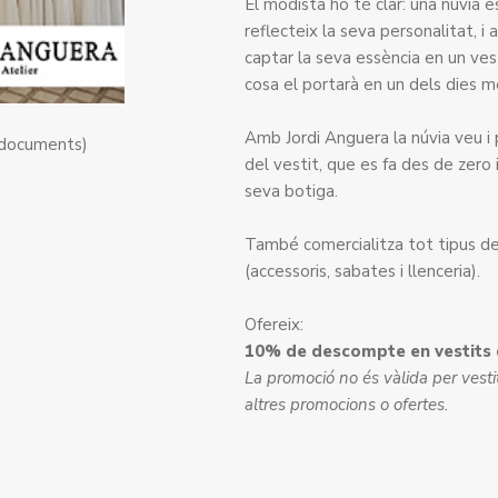
El modista ho té clar: una núvia 
reflecteix la seva personalitat, 
captar la seva essència en un vest
cosa el portarà en un dels dies m
Amb Jordi Anguera la núvia veu i 
 documents)
del vestit, que es fa des de zero i
seva botiga.
També comercialitza tot tipus d
(accessoris, sabates i llenceria).
Ofereix:
10% de descompte en vestits d
La promoció no és vàlida per vesti
altres promocions o ofertes.