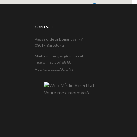
CONTACTE
Passeig de la Bonanova, 47
08017 Barcelona
Mail:
col.metges
Teléfon: 93 567 88 88
VEURE DELEGACIONS