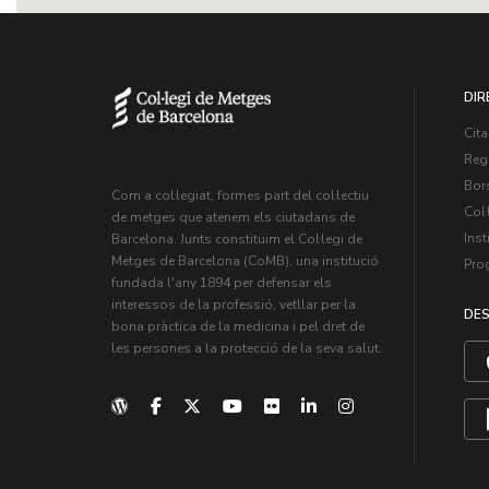
DIR
Cita
Regi
Bors
Com a col·legiat, formes part del col·lectiu
Col·
de metges que atenem els ciutadans de
Inst
Barcelona. Junts constituïm el Col·legi de
Metges de Barcelona (CoMB), una institució
Pro
fundada l'any 1894 per defensar els
interessos de la professió, vetllar per la
DES
bona pràctica de la medicina i pel dret de
les persones a la protecció de la seva salut.