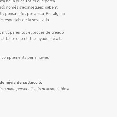
està bella quan tot el que porta
i això només s’aconsegueix sabent
it pensat i fet per a ella. Per alguna
és especials de la seva vida.
participa en tot el procés de creació
 al taller que el dissenyador té a la
e complements per a núvies
e núvia de col·lecció.
ts a mida personalitzats ni acumulable a