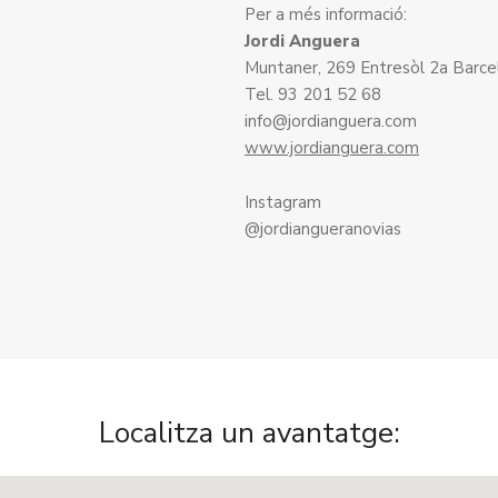
Per a més informació:
Jordi Anguera
Muntaner, 269 Entresòl 2a Barce
Tel. 93 201 52 68
info@jordianguera.com
www.jordianguera.com
Instagram
@jordiangueranovias
Localitza un avantatge: