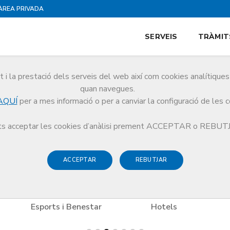
ÀREA PRIVADA
SERVEIS
TRÀMIT
i la prestació dels serveis del web així com cookies analítiqu
es
quan navegues.
AQUÍ
per a mes informació o per a canviar la configuració de les 
es
Compres
Jordi Anguera, núvies
s acceptar les cookies d’anàlisi prement ACCEPTAR o REBU
ACCEPTAR
REBUTJAR
Esports i Benestar
Hotels