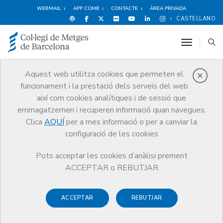
WEBMAIL
APP COMB
CONTACTE
ÀREA PRIVADA
CASTELLANO
toggle n
Aquest web utilitza cookies que permeten el
funcionament i la prestació dels serveis del web
Notícies
així com cookies analítiques i de sessió que
Comunicació
Notícies
emmagatzemen i recuperen informació quan navegues.
La cursa atlètica dels Medijocs arriba a la 20a edició amb rècord de
participants
Clica
AQUÍ
per a mes informació o per a canviar la
configuració de les cookies
Pots acceptar les cookies d’anàlisi prement
ACCEPTAR o REBUTJAR
ACCEPTAR
REBUTJAR