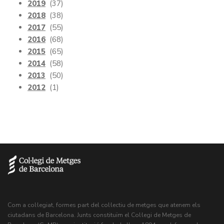
2019
(37)
2018
(38)
2017
(55)
2016
(68)
2015
(65)
2014
(58)
2013
(50)
2012
(1)
Com a col·legiat, formes part del col·lectiu de metges que atenem els
ciutadans de Barcelona. Junts constituïm el Col·legi de Metges de