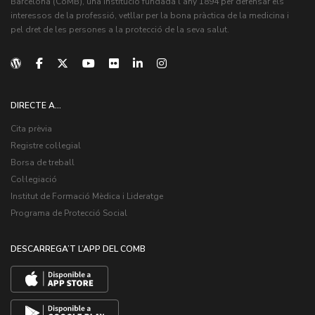
Barcelona (CoMB), una institució fundada l'any 1894 per defensar els
interessos de la professió, vetllar per la bona pràctica de la medicina i
pel dret de les persones a la protecció de la seva salut.
DIRECTE A...
Cita prèvia
Registre col·legial
Borsa de treball
Col·legiació
Institut de Formació Mèdica i Lideratge
Programa de Protecció Social
DESCARREGA’T L’APP DEL COMB