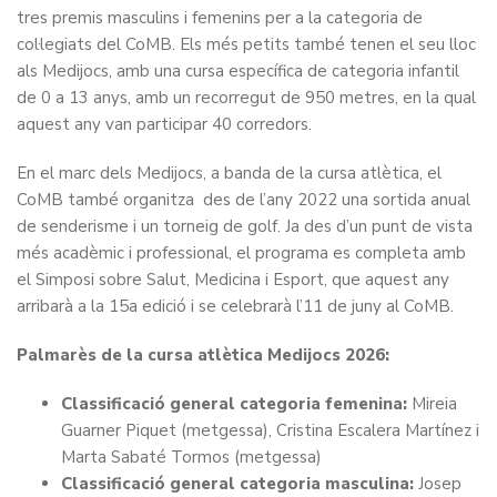
tres premis masculins i femenins per a la categoria de
col·legiats del CoMB. Els més petits també tenen el seu lloc
als Medijocs, amb una cursa específica de categoria infantil
de 0 a 13 anys,
amb un recorregut de 950 metres,
en la qual
aquest any van participar 40 corredors.
En el marc dels Medijocs, a banda de la cursa atlètica, el
CoMB també organitza des de l’any 2022 una sortida anual
de senderisme i un torneig de golf. Ja des d’un punt de vista
més acadèmic i professional, el programa es completa amb
el Simposi sobre Salut, Medicina i Esport, que aquest any
arribarà a la 15a edició i se celebrarà l’11 de juny al CoMB.
Palmarès de la cursa atlètica Medijocs 2026:
Classificació general categoria femenina:
Mireia
Guarner Piquet (metgessa), Cristina Escalera Martínez i
Marta Sabaté Tormos (metgessa)
Classificació general categoria masculina:
Josep