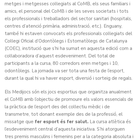
metges i metgesses col·legiats al CoMB, els seus familiars i
amics, el personal del CoMB i de les seves societats i tots
els professionals i treballadors del sector sanitari (hospitals,
centres d’atenció primària, administració, etc.). Enguany,
també hi estaven convocats els professionals col·legiats del
Col·legi Oficial d’Odontòlegs i Estomatòlegs de Catalunya
(COEC), institució que s’hi ha sumat en aquesta edició com a
col·laboradora d’aquest esdeveniment. Del total de
participants a la cursa, 80 corredors eren metges i 10,
odontòlegs. La jornada va ser tota una festa de l’esport,
durant la qual hi va haver esport, diversió i sorteig de regals.
Els Medijocs són els jocs esportius que organitza anualment
el CoMB amb l’objectiu de promoure els valors essencials de
la pràctica de l’esport des del col·lectiu mèdic i de
transmetre, tot donant exemple des de la professió, el
missatge que
fer esport és fer salut.
La cursa atlètica és
l’esdeveniment central d’aquesta iniciativa. S’hi atorguen
tres premis masculins i femenins per a la categoria absoluta i