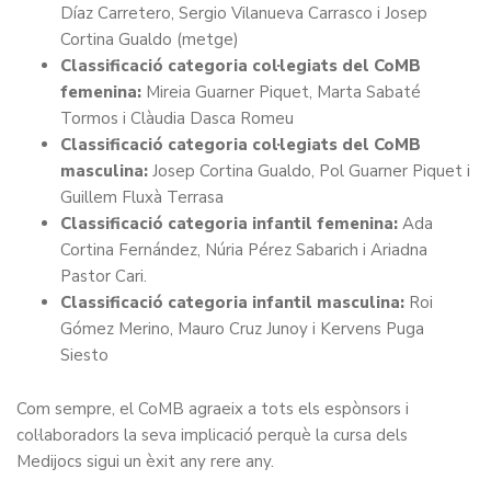
Díaz Carretero, Sergio Vilanueva Carrasco i Josep
Cortina Gualdo (metge)
Classificació categoria col·legiats del CoMB
femenina:
Mireia Guarner Piquet, Marta Sabaté
Tormos i Clàudia Dasca Romeu
Classificació categoria col·legiats del CoMB
masculina:
Josep Cortina Gualdo, Pol Guarner Piquet i
Guillem Fluxà Terrasa
Classificació categoria infantil femenina:
Ada
Cortina Fernández, Núria Pérez Sabarich i Ariadna
Pastor Cari.
Classificació categoria infantil masculina:
Roi
Gómez Merino, Mauro Cruz Junoy i Kervens Puga
Siesto
Com sempre, el CoMB agraeix a tots els espònsors i
col·laboradors la seva implicació perquè la cursa dels
Medijocs sigui un èxit any rere any.