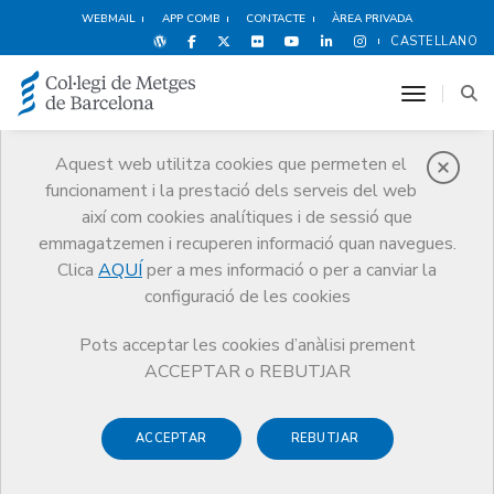
WEBMAIL
APP COMB
CONTACTE
ÀREA PRIVADA
CASTELLANO
toggle n
Aquest web utilitza cookies que permeten el
funcionament i la prestació dels serveis del web
Notícies
així com cookies analítiques i de sessió que
Comunicació
Notícies
Intent de phishing
emmagatzemen i recuperen informació quan navegues.
Clica
AQUÍ
per a mes informació o per a canviar la
configuració de les cookies
Pots acceptar les cookies d’anàlisi prement
ACCEPTAR o REBUTJAR
ACCEPTAR
REBUTJAR