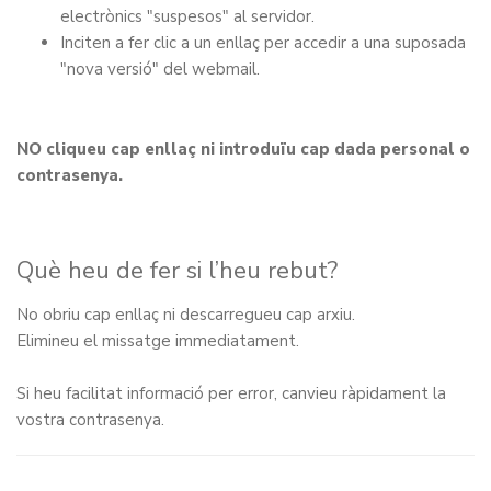
electrònics "suspesos" al servidor.
Inciten a fer clic a un enllaç per accedir a una suposada
"nova versió" del webmail.
NO cliqueu cap enllaç ni introduïu cap dada personal o
contrasenya.
Què heu de fer si l’heu rebut?
No obriu cap enllaç ni descarregueu cap arxiu.
Elimineu el missatge immediatament.
Si heu facilitat informació per error, canvieu ràpidament la
vostra contrasenya.