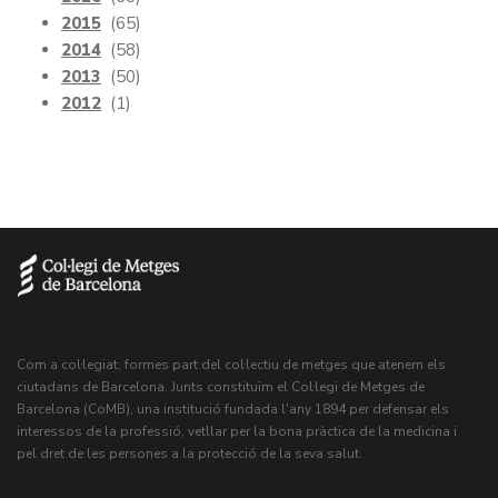
2015
(65)
2014
(58)
2013
(50)
2012
(1)
Com a col·legiat, formes part del col·lectiu de metges que atenem els
ciutadans de Barcelona. Junts constituïm el Col·legi de Metges de
Barcelona (CoMB), una institució fundada l'any 1894 per defensar els
interessos de la professió, vetllar per la bona pràctica de la medicina i
pel dret de les persones a la protecció de la seva salut.