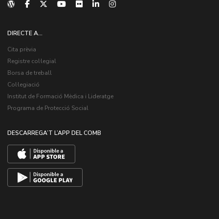
DIRECTE A...
Cita prèvia
Registre col·legial
Borsa de treball
Col·legiació
Institut de Formació Mèdica i Lideratge
Programa de Protecció Social
DESCARREGA’T L’APP DEL COMB