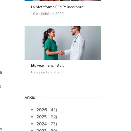
La plataforma REMPe incorpora...
10 de juliol de 2026
Els veterinaris i els...
va
8 de juliol de 2026
s
ARXIU
2026
(41)
2025
(62)
2024
(73)
es