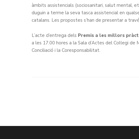
àmbits assistencials (sociosanitari, salut mental,
duguin a terme la seva tasca assistencial en qualsev
catalans. Les propostes s’han de presentar a trav
L’acte d’entrega dels
Premis a les millors pràct
a les 17.00 hores a la Sala d’Actes del Col·legi d
Conciliació i la Coresponsabilitat.