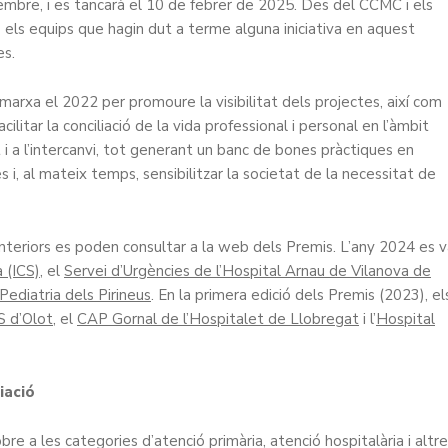
vembre, i es tancarà el 10 de febrer de 2025. Des del CCMC i els
s els equips que hagin dut a terme alguna iniciativa en aquest
es.
marxa el 2022 per promoure la visibilitat dels projectes, així com
litar la conciliació de la vida professional i personal en l’àmbit
t i a l’intercanvi, tot generant un banc de bones pràctiques en
i, al mateix temps, sensibilitzar la societat de la necessitat de
anteriors es poden consultar a la web dels Premis. L’any 2024 es 
 (ICS)
, el
Servei d’Urgències de l’Hospital Arnau de Vilanova de
Pediatria dels Pirineus
. En la primera edició dels Premis (2023), el
S d’Olot
, el
CAP Gornal de l’Hospitalet de Llobregat
i l’
Hospital
iació
obre a les categories d’atenció primària, atenció hospitalària i altr