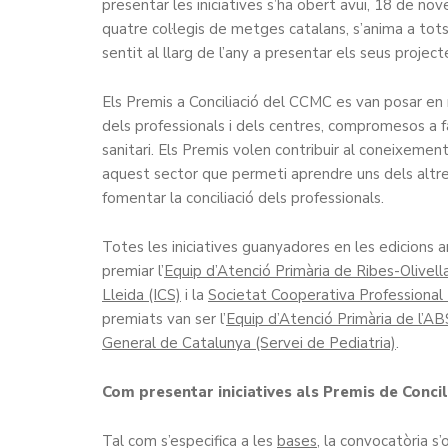
presentar les iniciatives s’ha obert avui, 18 de no
quatre col·legis de metges catalans, s’anima a tot
sentit al llarg de l’any a presentar els seus project
Els Premis a Conciliació del CCMC es van posar en 
dels professionals i dels centres, compromesos a faci
sanitari. Els Premis volen contribuir al coneixemen
aquest sector que permeti aprendre uns dels altres 
fomentar la conciliació dels professionals.
Totes les iniciatives guanyadores en les edicions 
premiar l’
Equip d’Atenció Primària de Ribes-Olivella
Lleida (ICS)
i la
Societat Cooperativa Professional 
premiats van ser l’
Equip d’Atenció Primària de l’AB
General de Catalunya (Servei de Pediatria)
.
Com presentar iniciatives als Premis de Concil
Tal com s’especifica a les
bases
, la convocatòria s’