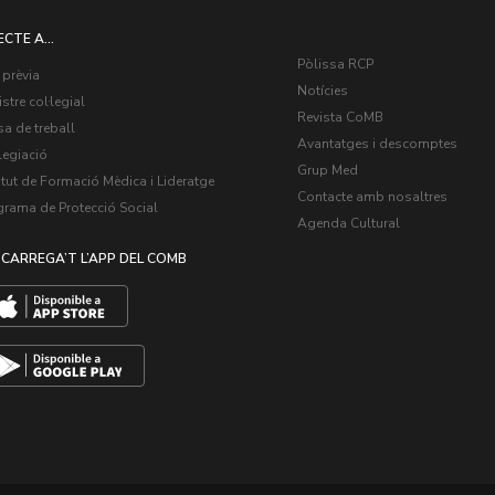
ECTE A...
Pòlissa RCP
 prèvia
Notícies
stre col·legial
Revista CoMB
a de treball
Avantatges i descomptes
legiació
Grup Med
itut de Formació Mèdica i Lideratge
Contacte amb nosaltres
grama de Protecció Social
Agenda Cultural
CARREGA’T L’APP DEL COMB