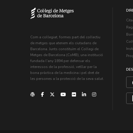
DIR
Cita
Regi
Bors
Com a col·legiat, formes part del col·lectiu
Col·
de metges que atenem els ciutadans de
Inst
Barcelona. Junts constituïm el Col·legi de
Metges de Barcelona (CoMB), una institució
Pro
fundada l'any 1894 per defensar els
interessos de la professió, vetllar per la
DES
bona pràctica de la medicina i pel dret de
les persones a la protecció de la seva salut.