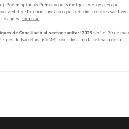
 etc.). Poden optar als Premis aquells metges i metgesses que
ol àmbit de l’atenció sanitària i que treballin a centres sanitaris
és d’aquest
formulari
.
iques de Conciliació al sector sanitari 2025
serà el 20 de mar
e Metges de Barcelona (CoMB), coincidint amb la setmana de la