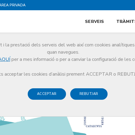
ÀREA PRIVADA
SERVEIS
TRÀMIT
i la prestació dels serveis del web així com cookies analítiqu
quan navegues.
AQUÍ
per a mes informació o per a canviar la configuració de les 
ra edició dels Premis a les millors pràctiques de Conciliació al sector sanitari
s acceptar les cookies d’anàlisi prement ACCEPTAR o REBU
ACCEPTAR
REBUTJAR