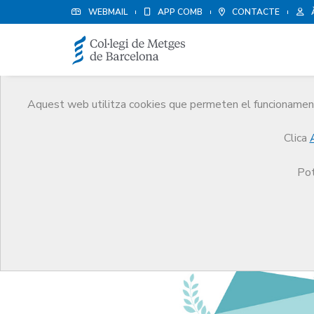
WEBMAIL
APP COMB
CONTACTE
Aquest web utilitza cookies que permeten el funcionament 
Notícies
Clica
Comunicació
Notícies
El CCMC convoca la terce
Pot