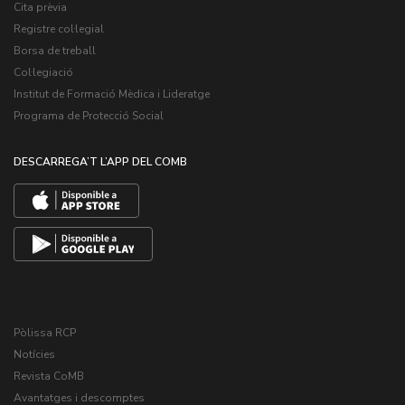
Cita prèvia
Registre col·legial
Borsa de treball
Col·legiació
Institut de Formació Mèdica i Lideratge
Programa de Protecció Social
DESCARREGA’T L’APP DEL COMB
Pòlissa RCP
Notícies
Revista CoMB
Avantatges i descomptes