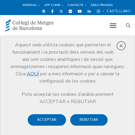
WEBMAIL
APP COMB
CONTACTE
ÀREA PRIVADA
CASTELLANO
toggle n
Aquest web utilitza cookies que permeten el
funcionament i la prestació dels serveis del web
Sistema Sanitari
així com cookies analítiques i de sessió que
Públic
emmagatzemen i recuperen informació quan navegues.
Serveis
Orientació Professional
Sistema Sanitari Públic
Clica
AQUÍ
per a mes informació o per a canviar la
configuració de les cookies
Pots acceptar les cookies d’anàlisi prement
ACCEPTAR o REBUTJAR
Sector concertat: entitats
proveïdores del CatSalut
ACCEPTAR
REBUTJAR