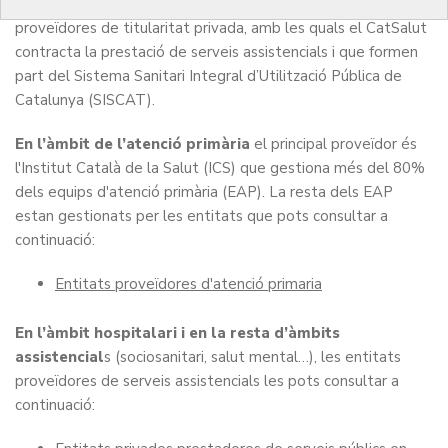
El sector concertat el conformen aquelles entitats
proveïdores de titularitat privada, amb les quals el CatSalut
contracta la prestació de serveis assistencials i que formen
part del Sistema Sanitari Integral d’Utilització Pública de
Catalunya (SISCAT).
En l’àmbit de l’atenció primària
el principal proveïdor és
l'Institut Català de la Salut (ICS) que gestiona més del 80%
dels equips d'atenció primària (EAP). La resta dels EAP
estan gestionats per les entitats que pots consultar a
continuació:
Entitats proveïdores d'atenció primaria
En l’àmbit hospitalari i en la resta d’àmbits
assistencial
s (sociosanitari, salut mental…), les entitats
proveïdores de serveis assistencials les pots consultar a
continuació: