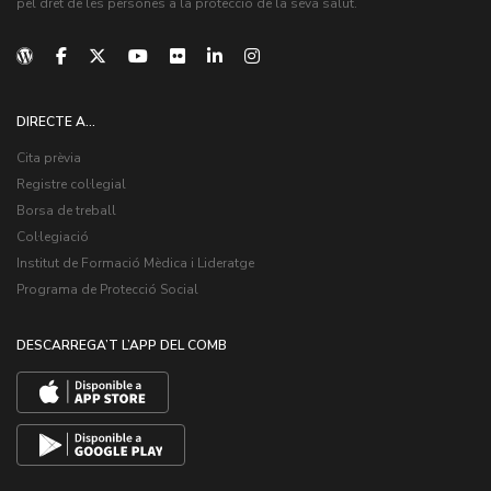
pel dret de les persones a la protecció de la seva salut.
DIRECTE A...
Cita prèvia
Registre col·legial
Borsa de treball
Col·legiació
Institut de Formació Mèdica i Lideratge
Programa de Protecció Social
DESCARREGA’T L’APP DEL COMB