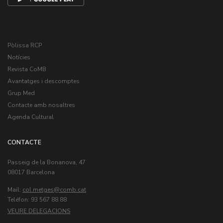
Pòlissa RCP
Notícies
Revista CoMB
Avantatges i descomptes
Grup Med
Contacte amb nosaltres
Agenda Cultural
CONTACTE
Passeig de la Bonanova, 47
08017 Barcelona
Mail:
col.metges
Teléfon: 93 567 88 88
VEURE DELEGACIONS