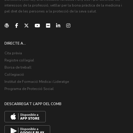
interessos de la professió, vetllar per la bona pràctica de la medicina i
pel dret de les persones a la protecció de la seva salut.
DIRECTE A...
Cita prèvia
Registre col·legial
Borsa de treball
Col·legiació
Institut de Formació Mèdica i Lideratge
Programa de Protecció Social
DESCARREGA’T L’APP DEL COMB