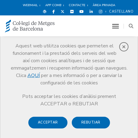
WEBMAIL
APP COMB
CONTACTE
ÀREA PRIVADA
CASTELLANO
toggle n
Aquest web utilitza cookies que permeten el
funcionament i la prestació dels serveis del web
Cultura i oci
així com cookies analítiques i de sessió que
Serveis
Altres serveis
Cultura i oci
Metges i literatura
emmagatzemen i recuperen informació quan navegues.
Poesies confinades. 100 poemes de l'any de la pandèmia
Clica
AQUÍ
per a mes informació o per a canviar la
configuració de les cookies
Pots acceptar les cookies d’anàlisi prement
ACCEPTAR o REBUTJAR
ACCEPTAR
REBUTJAR