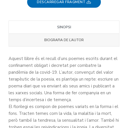
DESCARREGAR FRAGMENT
SINOPSI
BIOGRAFIA DE L’AUTOR
Aquest llibre és el recull d’uns poemes escrits durant el
confinament obligat i decretat per combatre la
pandèmia de la covid-19. L’autor, convençut del valor
terapèutic de la poesia, es planteja un repte: escriure un
poema diari que va enviant als seus amics i publicant a
les xarxes socials. Una forma de fer companyia en un
temps d’incertesa i de temença.
El florilegi es compon de poemes variats en la forma i el
fons. Tracten temes com la vida, la malaltia i la mort,
però també la tendresa, la sensualitat i l’amor. També hi
troben espai les reivindicacions i la ironia. La diversitat