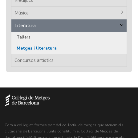
Medijocs
Música
Literatura
Tallers
Metges i literatura
Concursos artístics
Com a col·legiat, formes part del col·lectiu de metges que atenem els
ciutadans de Barcelona. Junts constituïm el Col·legi de Metges de
Barcelona (CoMB), una institució fundada l'any 1894 per defensar els