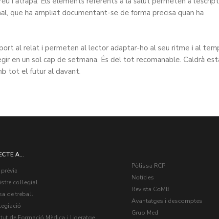
reu i atrapa. Els elements referents a la salut permeten a l’escrip
nal, que ha ampliat documentant-se de forma precisa quan ha
port al relat i permeten al lector adaptar-ho al seu ritme i al tem
egir en un sol cap de setmana. És del tot recomanable. Caldrà est
b tot el futur al davant.
ECTE A...
Pòlissa RCP
 prèvia
Notícies
stre col·legial
Revista CoMB
a de treball
Avantatges i descomptes
legiació
Grup Med
itut de Formació Mèdica i Lideratge