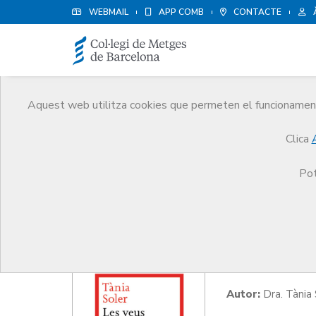
WEBMAIL
APP COMB
CONTACTE
Aquest web utilitza cookies que permeten el funcionament 
Cultura i oci
Clica
Serveis
Altres serveis
Cultura i oci
Metge
Pot
Les veus
Autor:
Dra. Tània 