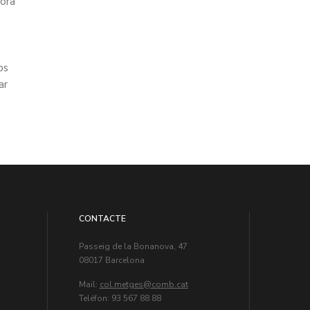
tora
ps
ar
CONTACTE
Passeig de la Bonanova, 47
08017 Barcelona
Mail:
col.metges
Teléfon: 93 567 88 88