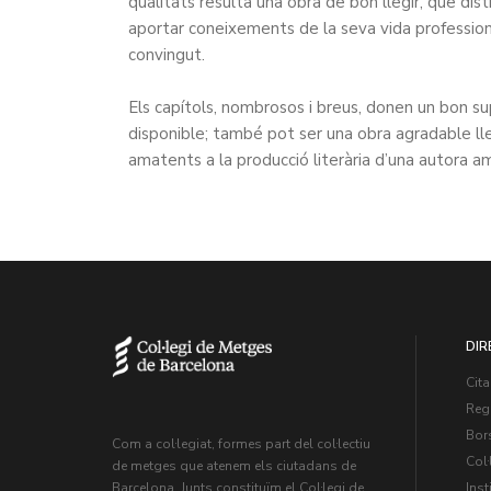
qualitats resulta una obra de bon llegir, que dist
aportar coneixements de la seva vida professio
convingut.
Els capítols, nombrosos i breus, donen un bon su
disponible; també pot ser una obra agradable ll
amatents a la producció literària d’una autora am
DIR
Cita
Regi
Bors
Com a col·legiat, formes part del col·lectiu
Col·
de metges que atenem els ciutadans de
Inst
Barcelona. Junts constituïm el Col·legi de