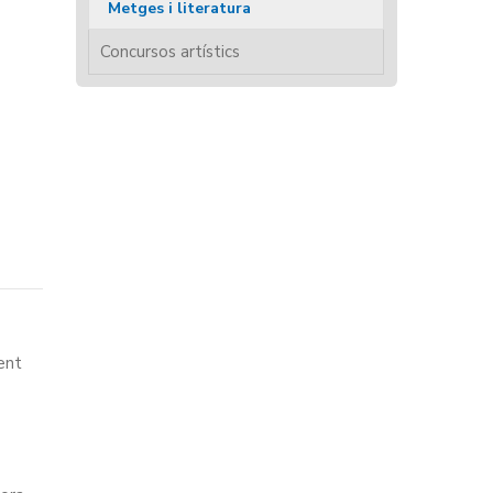
Metges i literatura
Concursos artístics
ent