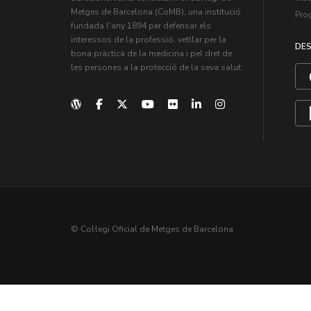
Metges de Barcelona (CoMB), una institució
Pro
fundada l'any 1894 per defensar els
interessos de la professió, vetllar per la
DES
bona pràctica de la medicina i pel dret de
les persones a la protecció de la seva salut.
© Col·legi Oficial de Metges de Barcelona