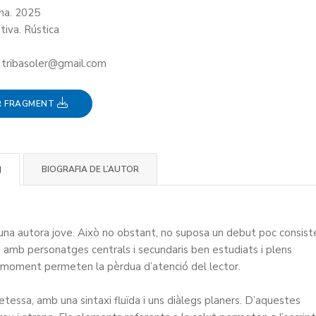
ana. 2025
tiva. Rústica
: tribasoler@gmail.com
R FRAGMENT
BIOGRAFIA DE L’AUTOR
I
’una autora jove. Això no obstant, no suposa un debut poc consist
amb personatges centrals i secundaris ben estudiats i plens
ap moment permeten la pèrdua d’atenció del lector.
tessa, amb una sintaxi fluïda i uns diàlegs planers. D’aquestes