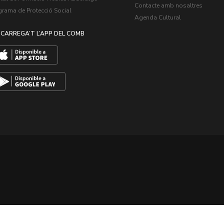
Contacte amb nosaltres
grama de Protecció Social
Agenda Cultural
CARREGA’T L’APP DEL COMB