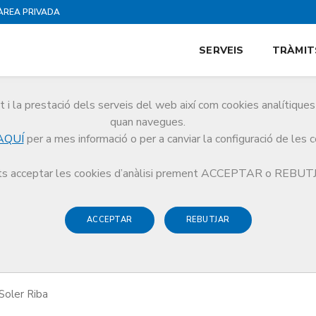
ÀREA PRIVADA
SERVEIS
TRÀMIT
i la prestació dels serveis del web així com cookies analítiqu
quan navegues.
AQUÍ
per a mes informació o per a canviar la configuració de les 
s i literatura
Les veus del foc
s acceptar les cookies d’anàlisi prement ACCEPTAR o REBU
ACCEPTAR
REBUTJAR
 del foc
Soler Riba