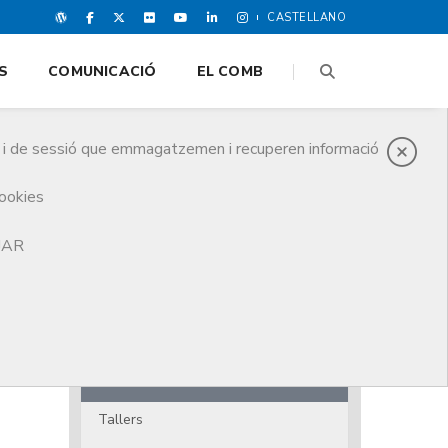
CASTELLANO
S
COMUNICACIÓ
EL COMB
es i de sessió que emmagatzemen i recuperen informació
cookies
TJAR
Agenda cultural
Medijocs
Música
Literatura
Tallers